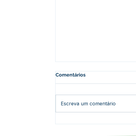
Comentários
Escreva um comentário
Epitaciolândia alcança
100% de cobertura do Bolsa
Família e lidera ranking no