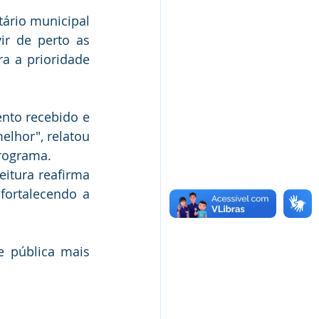
ário municipal 
r de perto as 
 a prioridade 
to recebido e 
lhor", relatou 
programa.
tura reafirma 
ortalecendo a 
 pública mais 