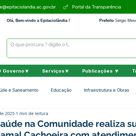
e@epitaciolandia.ac.gov.br
Portal da Transparência
Olá, Bem-vindo a Epitaciolândia !
Prefeito
Sérgio Mesq
O Governo🔽
Serviços🔽
Publicações 🔽
T
úde e Saneamento
Educação
Infraestrutura e Obras
 de 2025
1 min de leitura
Assistência Social
Desporto Cultura e Lazer
Nota de 
aúde na Comunidade realiza su
Ramal Cachoeira com atendime