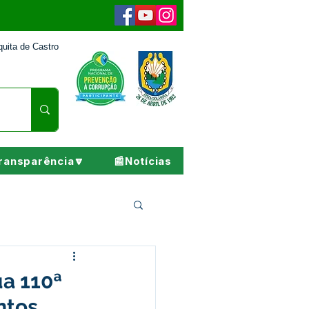
uita de Castro
ransparência🔽
📰Notícias
Pesar
a 110ª
ntos