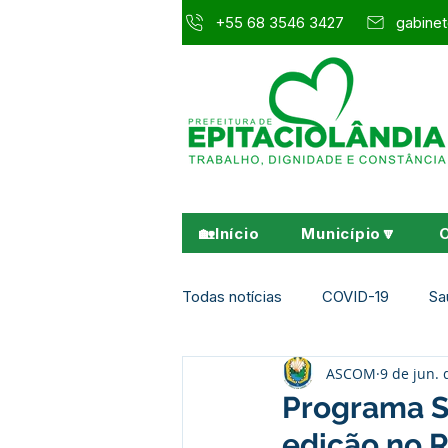
+55 68 3546 3427
gabinet
🏡Início
Município🔽
Todas notícias
COVID-19
Sa
ASCOM
9 de jun.
Agricultura e Meio Ambiente
Programa S
edição no 