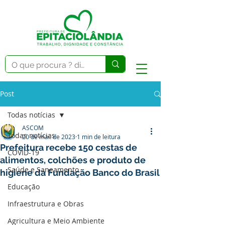
Post
Todas notícias
ASCOM
Todas notícias
20 de mai. de 2023
1 min de leitura
Prefeitura recebe 150 cestas de
COVID-19
alimentos, colchões e produto de
Saúde e Saneamento
higiene da Fundação Banco do Brasil
Educação
Infraestrutura e Obras
Agricultura e Meio Ambiente