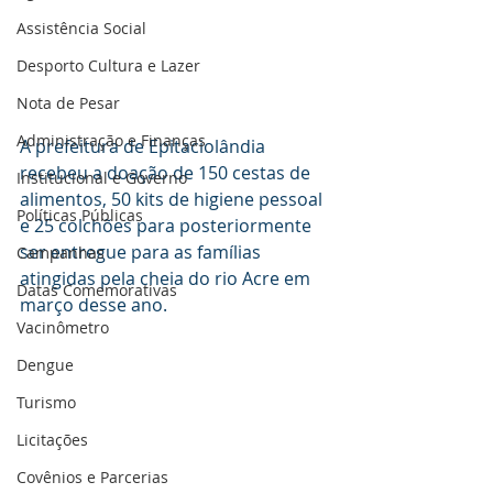
Assistência Social
Desporto Cultura e Lazer
Nota de Pesar
Administração e Finanças
A prefeitura de Epitaciolândia 
recebeu a doação de 150 cestas de 
Institucional e Governo
alimentos, 50 kits de higiene pessoal 
Políticas Públicas
e 25 colchões para posteriormente 
ser entregue para as famílias 
Campanhas
atingidas pela cheia do rio Acre em 
Datas Comemorativas
março desse ano.
Vacinômetro
Dengue
Turismo
Licitações
Covênios e Parcerias