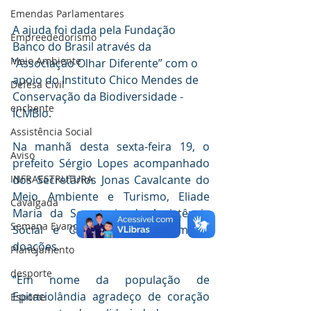
Emendas Parlamentares
A ajuda foi dada pela Fundação 
Empreededorismo
Banco do Brasil através da 
Meio Ambiente
“Associação Olhar Diferente” com o 
apoio do Instituto Chico Mendes de 
Defesa Civil
Conservação da Biodiversidade - 
enchente
ICMBio. 
Assistência Social
Na manhã desta sexta-feira 19, o 
Aviso
prefeito Sérgio Lopes acompanhado 
dos Secretários Jonas Cavalcante do 
INFRAESTRUTURA
Meio Ambiente e Turismo, Eliade 
Cavalgada
Maria da Secretaria de Assistência 
Semana Evangélica
Social e Cidadania receberam as 
doações.
Planejamento
desporte
“Em nome da população de 
Epitaciolândia agradeço de coração 
Esporte