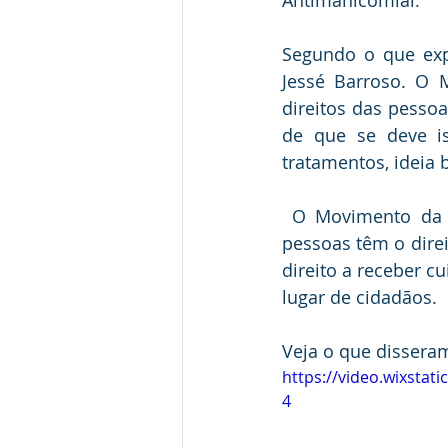
Antimanicomial.
Segundo o que exp
Jessé Barroso. O M
direitos das pessoa
de que se deve i
tratamentos, ideia
 O Movimento da Luta Antimanicomial faz lembrar que como todo cidadão, estas 
pessoas têm o direi
direito a receber c
lugar de cidadãos. 
Veja o que dissera
https://video.wixsta
4