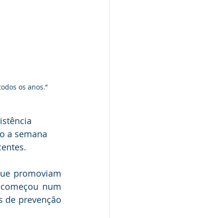
todos os anos.”
istência 
ão a semana 
centes.
que promoviam 
a começou num 
 de prevenção 