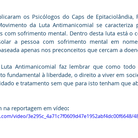
licaram os Psicólogos do Caps de Epitaciolândia, 
ovimento da Luta Antimanicomial se caracteriza pe
s com sofrimento mental. Dentro desta luta está o c
solar a pessoa com sofrimento mental em nome 
 baseada apenas nos preconceitos que cercam a doen
to fundamental à liberdade, o direito a viver em soci
uidado e tratamento sem que para isto tenham que ab
m na reportagem em vídeo
:
tic.com/video/3e295c_4a71c7f0609d47e1952abf4dc00f6648/4