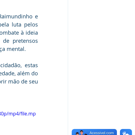
Raimundinho e 
la luta pelos 
ombate à ideia 
de pretensos 
ça mental.
edade, além do 
rir mão de seu 
80p/mp4/file.mp