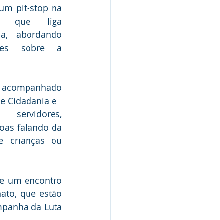
um pit-stop na 
o que liga 
ia, abordando 
tes sobre a 
, acompanhado 
de Cidadania e 
servidores, 
as falando da 
 crianças ou 
de um encontro 
to, que estão 
panha da Luta 