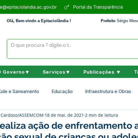
e@epitaciolandia.ac.gov.br
Portal da Transparência
Olá, Bem-vindo a Epitaciolândia !
Prefeito
Sérgio Mesq
O Governo🔽
Serviços🔽
Publicações 🔽
T
úde e Saneamento
Educação
Infraestrutura e Obras
ey Cardoso/ASSEMCOM
18 de mai. de 2021
2 min de leitura
Assistência Social
Desporto Cultura e Lazer
Nota de 
realiza ação de enfrentamento 
ão sexual de crianças ou adol