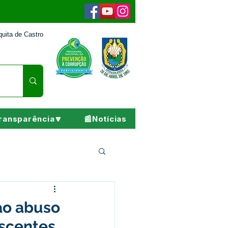
uita de Castro
ransparência🔽
📰Notícias
Pesar
ao abuso
escentes