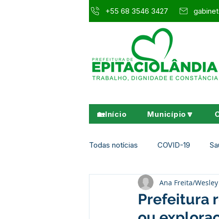
+55 68 3546 3427
gabinet
🏡Início
Município🔽
Todas notícias
COVID-19
Sa
Ana Freita/Wesl
Agricultura e Meio Ambiente
Prefeitura 
ou exploraç