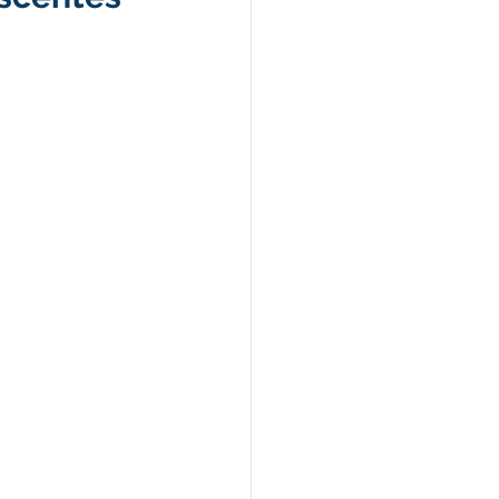
s e Parcerias
hente
Planejamento