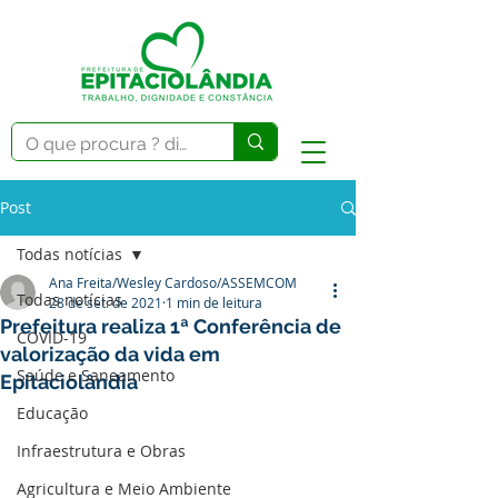
Post
Todas notícias
Ana Freita/Wesley Cardoso/ASSEMCOM
Todas notícias
28 de set. de 2021
1 min de leitura
Prefeitura realiza 1ª Conferência de
COVID-19
valorização da vida em
Saúde e Saneamento
Epitaciolândia
Educação
Infraestrutura e Obras
Agricultura e Meio Ambiente