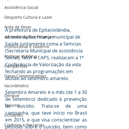
Assistência Social
Desporto Cultura e Lazer
Nota de Pesar
A prefeitura de Epitaciolândia, 
através da Secretaria municipal de 
Administração e Finanças
Saúde juntamente coma a Semcias 
Institucional e Governo
(Secretaria Municipal de assistência 
Políticas Públicas
Social), NASF e CAPS, realizaram a 1ª 
Conferência de Valorização da vida 
Campanhas
fechando as programações em 
Datas Comemorativas
alusão ao setembro amarelo.
Vacinômetro
Setembro Amarelo é o mês (de 1 a 30 
Dengue
de setembro) dedicado à prevenção 
Turismo
do suicídio. Trata-se de uma 
campanha, que teve início no Brasil 
Licitações
em 2015, e que visa conscientizar as 
Covênios e Parcerias
pessoas sobre o suicídio, bem como 