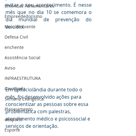
evitar o seu acontecimento. É nesse 
Emendas Parlamentares
mês que no dia 10 se comemora o 
Empreededorismo
dia mundial de prevenção do 
suicídio.
Meio Ambiente
Defesa Civil
enchente
Assistência Social
Aviso
INFRAESTRUTURA
Cavalgada
Em Epitaciolândia durante todo o 
mês, foi desenvolvido ações para 
Semana Evangélica
conscientizar as pessoas sobre essa 
Planejamento
problemática com palestras, 
atendimento médico e psicossocial e 
desporte
serviços de orientação.
Esporte