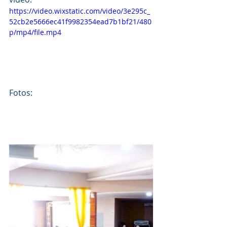
https://video.wixstatic.com/video/3e295c_
52cb2e5666ec41f9982354ead7b1bf21/480
p/mp4/file.mp4
Fotos: