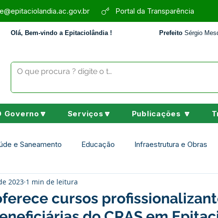
e@epitaciolandia.ac.gov.br
Portal da Transparência
Olá, Bem-vindo a Epitaciolândia !
Prefeito
Sérgio Mesq
O Governo🔽
Serviços🔽
Publicações 🔽
T
úde e Saneamento
Educação
Infraestrutura e Obras
 de 2023
1 min de leitura
Assistência Social
Desporto Cultura e Lazer
Nota de 
oferece cursos profissionalizan
eneficiárias do CRAS em Epitac