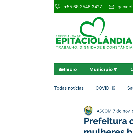
+55 68 3546 3427
gabinet
🏡Início
Município🔽
Todas notícias
COVID-19
Sa
ASCOM
7 de nov.
Agricultura e Meio Ambiente
Prefeitura 
mulheres b