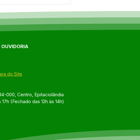
ro de Referência do
o reforça atendimento
tardes recreativas em
aciolândia
E OUVIDORIA
pa do Site
4-000, Centro, Epitaciolândia
s 17h (Fechado das 12h às 14h)