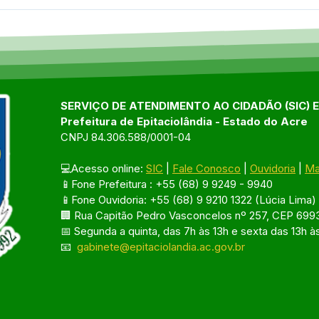
Entrega realizada pelo
Cent
CRAS fortalece produtores
Idos
da Associação 03 Fronteira
com 
e garante comida de
Epit
qualidade na mesa de
quem mais precisa.
SERVIÇO DE ATENDIMENTO AO CIDADÃO (SIC) 
Prefeitura de Epitaciolândia - Estado do Acre
CNPJ 84.306.588/0001-04
💻Acesso online: 
SIC
 | 
Fale Conosco
 | 
Ouvidoria
 | 
Ma
📱Fone Prefeitura : +55 (68) 9 9249 - 9940
📱Fone Ouvidoria: +55 (68) 9 9210 1322 (Lúcia Lima)
🏢 Rua Capitão Pedro Vasconcelos nº 257, CEP 6993
📅 Segunda a quinta, das 7h às 13h e sexta das 13h à
📧 
gabinete@epitaciolandia.ac.gov.br