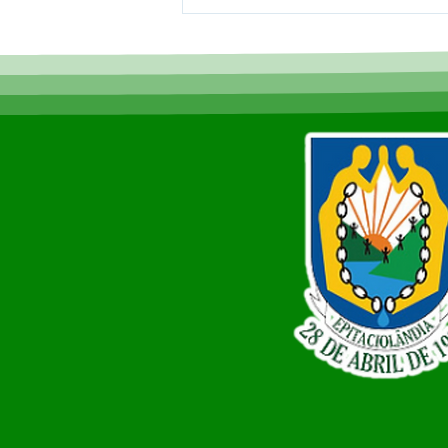
Prefeitura de
Epitaciolândia realiza
caminhada com grupo da
melhor idade e reforça
compromisso com a
inclusão e qualidade de
vida