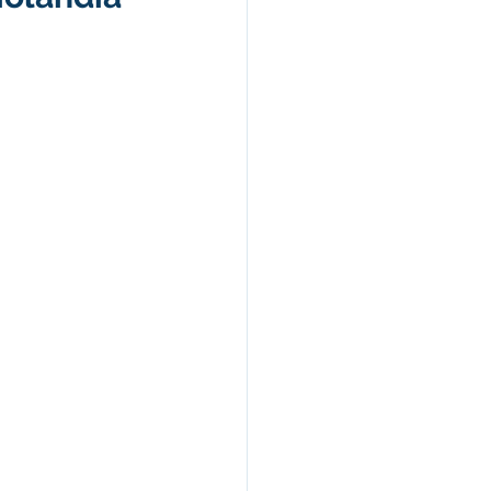
s e Parcerias
hente
Planejamento