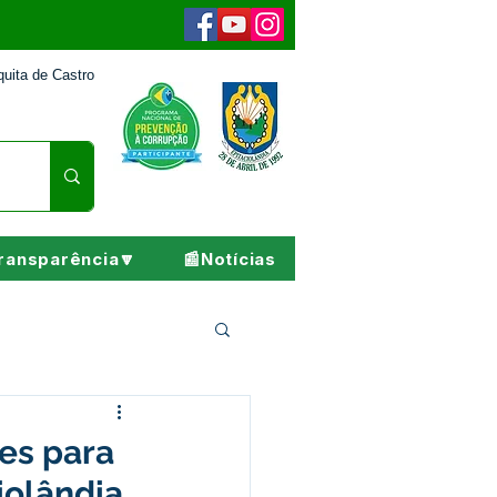
uita de Castro
ransparência🔽
📰Notícias
Pesar
tes para
iolândia