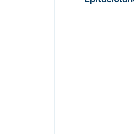
Administração e Finanças
I
Datas Comemorativas
Vaci
Emendas Parlamentares
Em
Assistência Social
Aviso
desporte