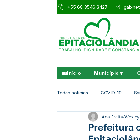
+55 68 3546 3427
gabinet
🏡Início
Município🔽
Todas notícias
COVID-19
Sa
Ana Freita/Wesl
Agricultura e Meio Ambiente
Prefeitura
Epitaciolân