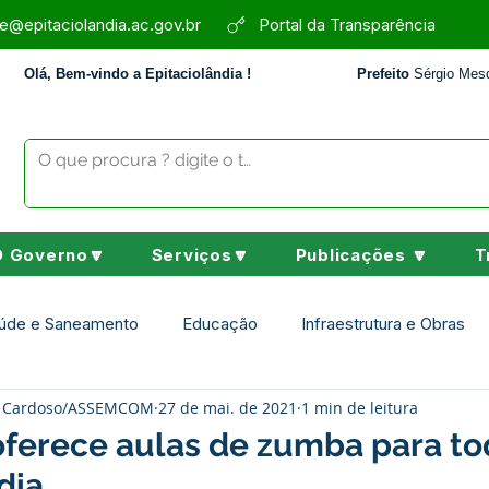
e@epitaciolandia.ac.gov.br
Portal da Transparência
Olá, Bem-vindo a Epitaciolândia !
Prefeito
Sérgio Mesq
O Governo🔽
Serviços🔽
Publicações 🔽
T
úde e Saneamento
Educação
Infraestrutura e Obras
ey Cardoso/ASSEMCOM
27 de mai. de 2021
1 min de leitura
Assistência Social
Desporto Cultura e Lazer
Nota de 
 oferece aulas de zumba para t
dia