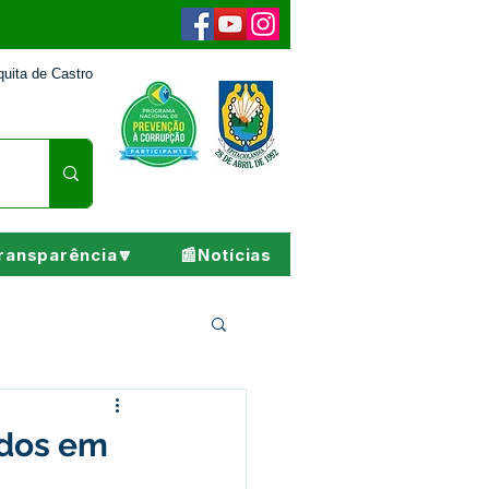
uita de Castro
ransparência🔽
📰Notícias
Pesar
odos em