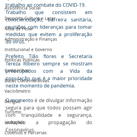
trabalho ao combate do COVID-19. 
Assistência Social
Trabalho que consistem em 
Desporto Cultura e Lazer
conscientização, barreira sanitária, 
reuniões com lideranças para tomar 
Nota de Pesar
medidas que evitem a proliferação 
Administração e Finanças
do vírus.
Institucional e Governo
Prefeito Tião flores e Secretaria 
Políticas Públicas
Tereza Ribeiro sempre se mostram 
Campanhas
preocupados com a Vida da 
população que é a maior prioridade 
Datas Comemorativas
neste momento de pandemia.   
Vacinômetro
O momento 
é de divulgar informação 
Dengue
segura para que todos possam agir 
Turismo
com tranqüilidade e segurança, 
evitando a propagação do 
Licitações
Coronavírus.
Covênios e Parcerias