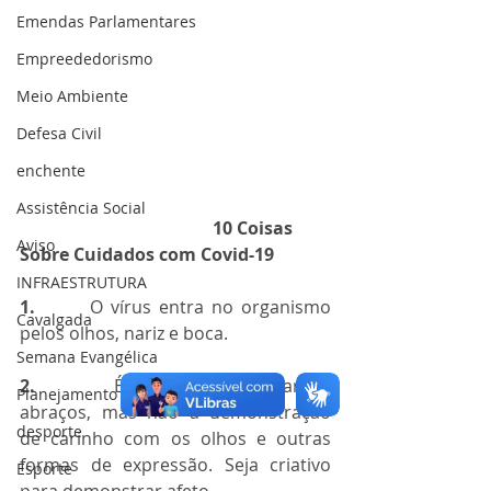
Emendas Parlamentares
Empreededorismo
Meio Ambiente
Defesa Civil
enchente
Assistência Social
                                            10 Coisas 
Aviso
Sobre Cuidados com Covid-19
INFRAESTRUTURA
1. 
      O vírus entra no organismo 
Cavalgada
pelos olhos, nariz e boca.
Semana Evangélica
2.  
     É fundamental evitar os 
Planejamento
abraços, mas não a demonstração 
desporte
de carinho com os olhos e outras 
formas de expressão. Seja criativo 
Esporte
para demonstrar afeto.