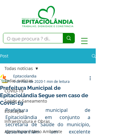
Post
Todas notícias
Epitaciolandia
Todas notícias
4 de mai. de 2020
1 min de leitura
Prefeitura Municipal de
COVID-19
Epitaciolândia Segue sem caso de
Saúde e Saneamento
Covid-19
Prefeitura municipal de 
Educação
Epitaciolândia em conjunto a 
Infraestrutura e Obras
secretaria de Saúde do município, 
desempenham um excelente 
Agricultura e Meio Ambiente