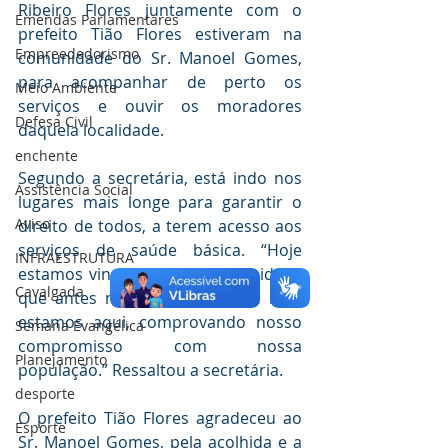
Ribeiro Flores juntamente com o 
Emendas Parlamentares
prefeito Tião Flores estiveram na 
Empreededorismo
comunidade do Sr. Manoel Gomes, 
para acompanhar de perto os 
Meio Ambiente
serviços e ouvir os moradores 
Defesa Civil
daquela localidade.
enchente
Segundo a secretária, está indo nos 
Assistência Social
lugares mais longe para garantir o 
Aviso
direito de todos, a terem acesso aos 
serviços de saúde básica. “Hoje 
INFRAESTRUTURA
estamos vindo até uma comunidade 
Cavalgada
que antes não tinha acesso, e hoje 
estamos aqui, comprovando nosso 
Semana Evangélica
compromisso com nossa 
Planejamento
população.” Ressaltou a secretária.
desporte
O prefeito Tião Flores agradeceu ao 
Esporte
Sr. Manoel Gomes, pela acolhida e a 