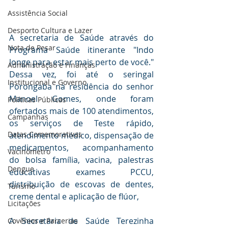
Assistência Social
Desporto Cultura e Lazer
A secretaria de Saúde através do 
Nota de Pesar
Programa Saúde itinerante "Indo 
longe para estar mais perto de você." 
Administração e Finanças
Dessa vez, foi até o seringal 
Institucional e Governo
Porongaba na residência do senhor 
Manoel Gomes, onde foram 
Políticas Públicas
ofertados mais de 100 atendimentos, 
Campanhas
os serviços de Teste rápido, 
Datas Comemorativas
atendimento médico, dispensação de 
medicamentos, acompanhamento 
Vacinômetro
do bolsa família, vacina, palestras 
Dengue
educativas exames PCCU, 
distribuição de escovas de dentes, 
Turismo
creme dental e aplicação de flúor,   
Licitações
A Secretária de Saúde Terezinha 
Covênios e Parcerias