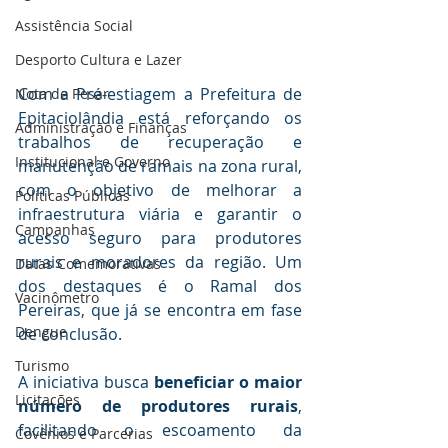
Assistência Social
Desporto Cultura e Lazer
Com a Pré-estiagem a Prefeitura de 
Nota de Pesar
Epitaciolândia está reforçando os 
Administração e Finanças
trabalhos de recuperação e 
Institucional e Governo
manutenção de ramais na zona rural, 
com o objetivo de melhorar a 
Políticas Públicas
infraestrutura viária e garantir o 
Campanhas
acesso seguro para produtores 
rurais e moradores da região. Um 
Datas Comemorativas
dos destaques é o Ramal dos 
Vacinômetro
Pereiras, que já se encontra em fase 
Dengue
de conclusão. 
Turismo
A iniciativa busca 
beneficiar o maior 
Licitações
número de produtores rurais
, 
facilitando o escoamento da 
Covênios e Parcerias