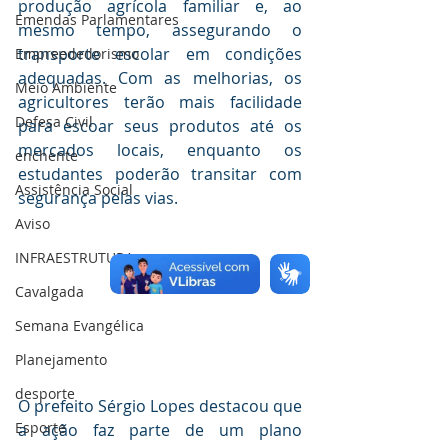
produção agrícola familiar e, ao 
Emendas Parlamentares
mesmo tempo, assegurando o 
transporte escolar em condições 
Empreededorismo
adequadas. Com as melhorias, os 
Meio Ambiente
agricultores terão mais facilidade 
Defesa Civil
para escoar seus produtos até os 
mercados locais, enquanto os 
enchente
estudantes poderão transitar com 
Assistência Social
segurança pelas vias. 
Aviso
INFRAESTRUTURA
Cavalgada
Semana Evangélica
Planejamento
desporte
O prefeito Sérgio Lopes destacou que 
Esporte
a ação faz parte de um plano 