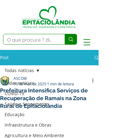
Post
Todas notícias
ASCOM
Todas notícias
10 de mai. de 2025
1 min de leitura
Prefeitura Intensifica Serviços de
COVID-19
Recuperação de Ramais na Zona
Saúde e Saneamento
Rural de Epitaciolândia
Educação
Infraestrutura e Obras
Agricultura e Meio Ambiente