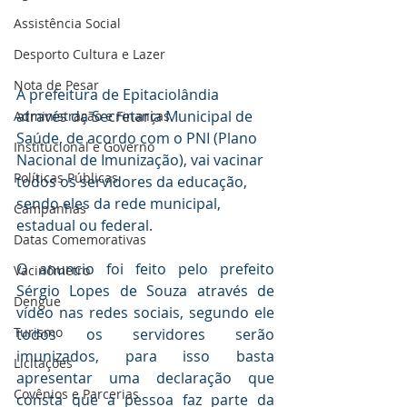
Assistência Social
Desporto Cultura e Lazer
Nota de Pesar
A prefeitura de Epitaciolândia 
através da Secretaria Municipal de 
Administração e Finanças
Saúde, de acordo com o PNI (Plano 
Institucional e Governo
Nacional de Imunização), vai vacinar 
Políticas Públicas
todos os servidores da educação, 
sendo eles da rede municipal, 
Campanhas
estadual ou federal.
Datas Comemorativas
O anuncio foi feito pelo prefeito 
Vacinômetro
Sérgio Lopes de Souza através de 
Dengue
vídeo nas redes sociais, segundo ele 
Turismo
todos os servidores serão 
imunizados, para isso basta 
Licitações
apresentar uma declaração que 
Covênios e Parcerias
consta que a pessoa faz parte da 