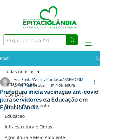
Post
Todas notícias
Ana Freita/Wesley Cardoso/ASSEMCOM
Todas notícias
27 de mai. de 2021
1 min de leitura
Prefeitura inicia vacinação ant-covid
COVID-19
para servidores da Educação em
Saúde e Saneamento
Epitaciolândia
Educação
Infraestrutura e Obras
Agricultura e Meio Ambiente