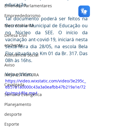
educação.
Emendas Parlamentares
Empreededorismo
Tal documento poderá ser feitos na 
Secretaria Municipal de Educação ou 
Meio Ambiente
no Núcleo da SEE. O início da 
Defesa Civil
vacinação ant-covid-19, iniciará nesta 
enchente
sexta-feira dia 28/05, na escola Bela 
Flor situada no Km 01 da Br. 317. Das 
Assistência Social
08h às 16hs.
Aviso
Veja o Vídeo:
INFRAESTRUTURA
https://video.wixstatic.com/video/3e295c_
Cavalgada
eb57a1a0000c43a3a0eafbb47b219a1e/72
0p/mp4/file.mp4
Semana Evangélica
Planejamento
desporte
Esporte