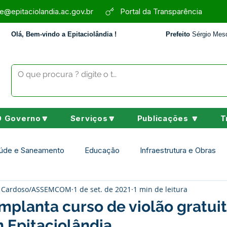
e@epitaciolandia.ac.gov.br
Portal da Transparência
Olá, Bem-vindo a Epitaciolândia !
Prefeito
Sérgio Mesq
O Governo🔽
Serviços🔽
Publicações 🔽
T
úde e Saneamento
Educação
Infraestrutura e Obras
ey Cardoso/ASSEMCOM
1 de set. de 2021
1 min de leitura
Assistência Social
Desporto Cultura e Lazer
Nota de 
implanta curso de violão gratui
 Epitaciolândia