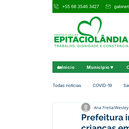
+55 68 3546 3427
gabinet
🏡Início
Município🔽
Todas notícias
COVID-19
Sa
Ana Freita/Wesl
Agricultura e Meio Ambiente
Prefeitura 
crianças em