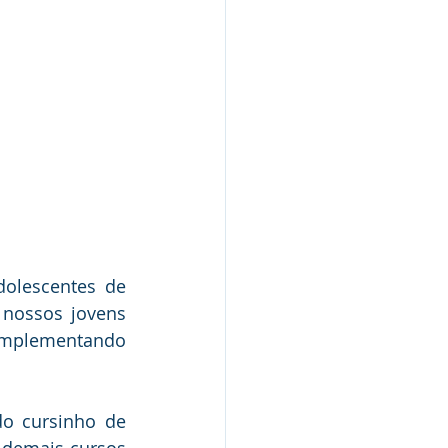
 nossos jovens 
implementando 
do cursinho de 
 demais cursos 