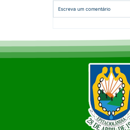
Escreva um comentário
Instituto Formando
Campeões inicia atividades
em Epitaciolândia e já
atende mais de 100
crianças e adolescentes