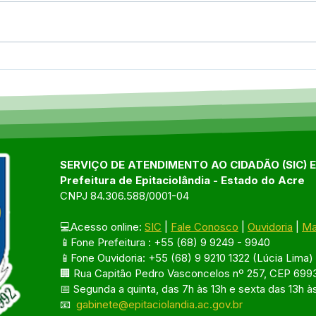
Comunidade Laranjeira
Pref
celebra o esporte com
Epit
finais do Campeonato de
parc
Futebol apoiado pela
For
Prefeitura de
muni
Epitaciolândia
soci
adol
SERVIÇO DE ATENDIMENTO AO CIDADÃO (SIC) 
Prefeitura de Epitaciolândia - Estado do Acre
CNPJ 84.306.588/0001-04
💻Acesso online: 
SIC
 | 
Fale Conosco
 | 
Ouvidoria
 | 
Ma
📱Fone Prefeitura : +55 (68) 9 9249 - 9940
📱Fone Ouvidoria: +55 (68) 9 9210 1322 (Lúcia Lima)
🏢 Rua Capitão Pedro Vasconcelos nº 257, CEP 6993
📅 Segunda a quinta, das 7h às 13h e sexta das 13h à
📧 
gabinete@epitaciolandia.ac.gov.br