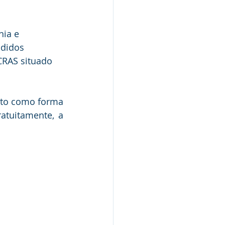
nia e 
ndidos 
CRAS situado 
eto como forma 
atuitamente, a 