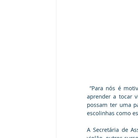
 “Para nós é motivo de alegria poder oportunizar essas crianças e adolescentes de 
aprender a tocar v
possam ter uma pa
escolinhas como est
A Secretária de As
violão, outros curs