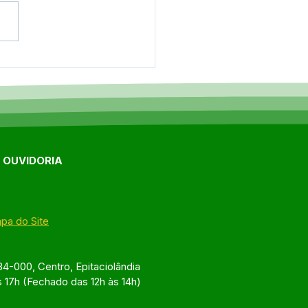
eitura de
aciolândia firma
eria e traz Instituto
mando Campeões ao
cípio com projeto
al para crianças e
escentes
E OUVIDORIA
pa do Site
4-000, Centro, Epitaciolândia
s 17h (Fechado das 12h às 14h)