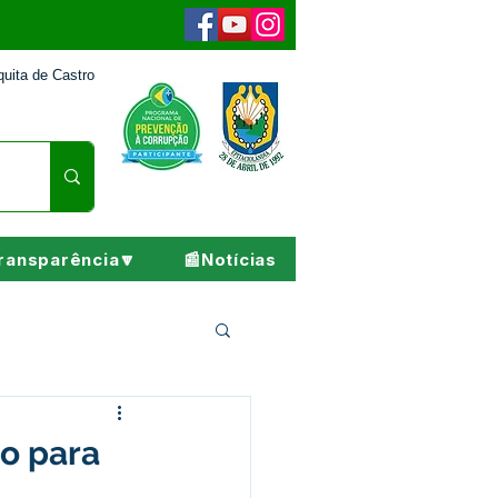
uita de Castro
ransparência🔽
📰Notícias
Pesar
to para