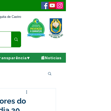
uita de Castro
ransparência🔽
📰Notícias
Pesar
ores do
dia 30