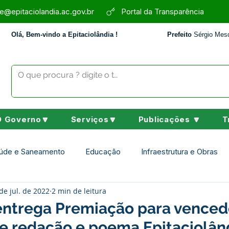
e@epitaciolandia.ac.gov.br
Portal da Transparência
Olá, Bem-vindo a Epitaciolândia !
Prefeito
Sérgio Mesq
O Governo🔽
Serviços🔽
Publicações 🔽
T
úde e Saneamento
Educação
Infraestrutura e Obras
de jul. de 2022
2 min de leitura
Assistência Social
Desporto Cultura e Lazer
Nota de 
 entrega Premiação para venced
e redação e poema Epitaciolân