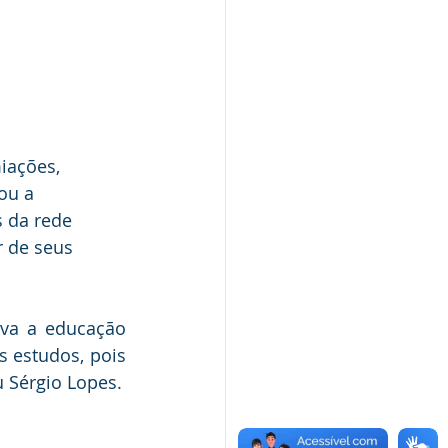
iações, 
ou a 
 da rede 
r de seus 
va a educação 
 estudos, pois 
u Sérgio Lopes.