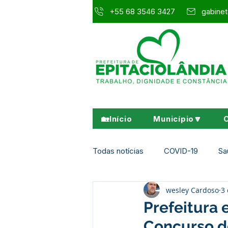
+55 68 3546 3427
gabinet
🏡Início
Município🔽
Todas notícias
COVID-19
Sa
wesley Cardoso
3 
Agricultura e Meio Ambiente
Prefeitura
Concurso d