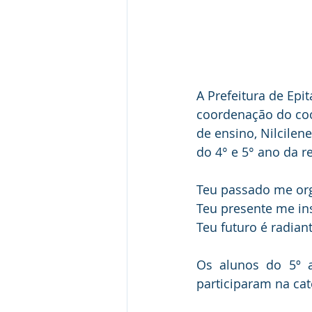
A Prefeitura de Epi
coordenação do coo
de ensino, Nilcile
do 4° e 5° ano da r
Teu passado me or
Teu presente me ins
Teu futuro é radian
Os alunos do 5º a
participaram na ca