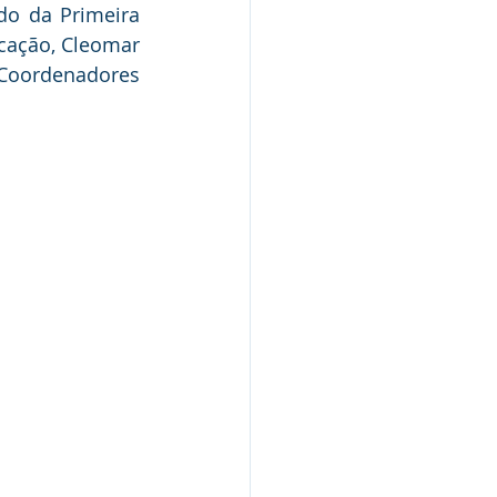
o da Primeira 
cação, Cleomar 
Coordenadores 