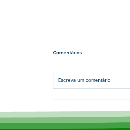
Comentários
Escreva um comentário
Prefeitura de
Epitaciolândia realiza
abertura de cursos
profissionalizantes para
mulheres