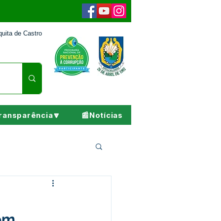
uita de Castro
ransparência🔽
📰Notícias
Pesar
 em