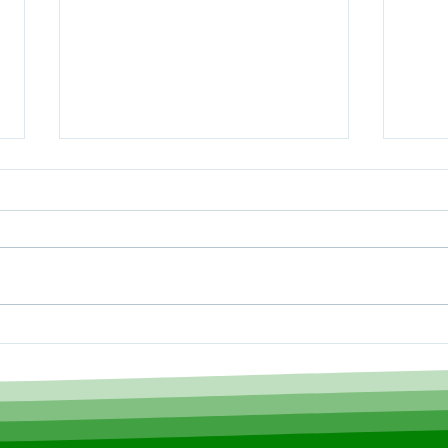
Prefeito Sérgio Lopes
Pref
articula melhorias para
Epit
ramais de Epitaciolândia
impl
em reunião no Deracre
Hosp