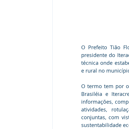
O Prefeito Tião F
presidente do Iter
técnica onde estabe
e rural no município
O termo tem por ob
Brasiléia e Iterac
informações, compa
atividades, rotu
conjuntas, com vis
sustentabilidade ec