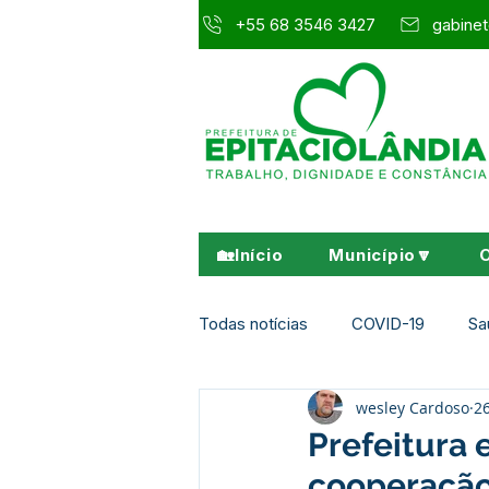
+55 68 3546 3427
gabinet
🏡Início
Município🔽
Todas notícias
COVID-19
Sa
wesley Cardoso
26
Agricultura e Meio Ambiente
Prefeitura
cooperação