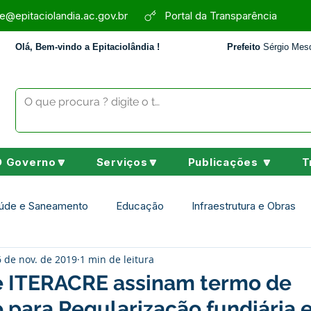
e@epitaciolandia.ac.gov.br
Portal da Transparência
Olá, Bem-vindo a Epitaciolândia !
Prefeito
Sérgio Mesq
O Governo🔽
Serviços🔽
Publicações 🔽
T
úde e Saneamento
Educação
Infraestrutura e Obras
 de nov. de 2019
1 min de leitura
Assistência Social
Desporto Cultura e Lazer
Nota de 
 e ITERACRE assinam termo de
 para Regularização fundiária