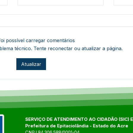
oi possível carregar comentários
ema técnico. Tente reconectar ou atualizar a página.
Prefeitura de
Jorn
Atualizar
Epitaciolândia acompanha
fort
entrega de títulos
valo
definitivos para moradores
edu
do bairro Fontenele
Epit
SERVIÇO DE ATENDIMENTO AO CIDADÃO (SIC) 
Prefeitura de Epitaciolândia - Estado do Acre
CNPJ 84.306.588/0001-04