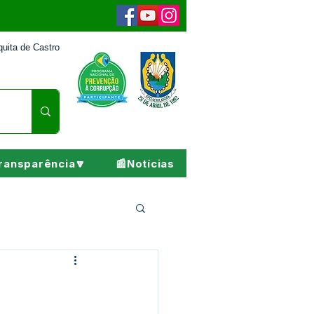
uita de Castro
ransparência🔽
📰Notícias
Pesar