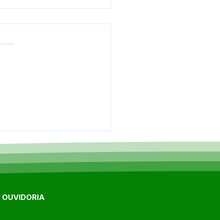
ada Pedagógica
alece planejamento e
riza profissionais da
cação em
aciolândia
E OUVIDORIA