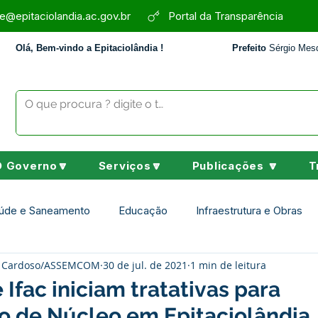
e@epitaciolandia.ac.gov.br
Portal da Transparência
Olá, Bem-vindo a Epitaciolândia !
Prefeito
Sérgio Mesq
O Governo🔽
Serviços🔽
Publicações 🔽
T
úde e Saneamento
Educação
Infraestrutura e Obras
ey Cardoso/ASSEMCOM
30 de jul. de 2021
1 min de leitura
Assistência Social
Desporto Cultura e Lazer
Nota de 
 Ifac iniciam tratativas para
o de Núcleo em Epitaciolândia