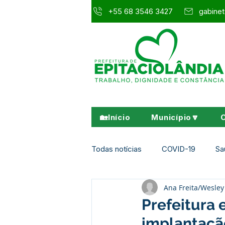
+55 68 3546 3427
gabinet
🏡Início
Município🔽
Todas notícias
COVID-19
Sa
Ana Freita/Wesl
Agricultura e Meio Ambiente
Prefeitura e
implantaçã