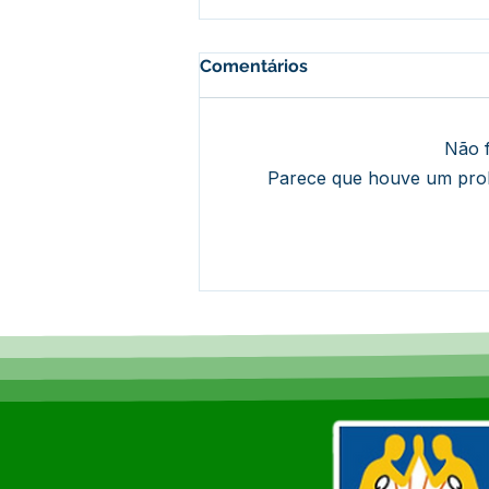
Comentários
Não f
Parece que houve um probl
Prefeito Sérgio Mesquita dá
boas-vindas aos alunos na
abertura das atividades da
Creche Cosma de Azevedo
Marques