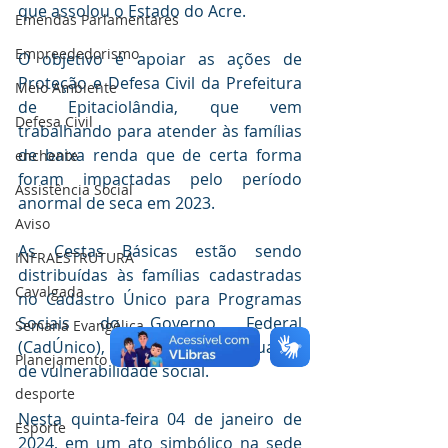
que assolou o Estado do Acre.
Emendas Parlamentares
Empreededorismo
O objetivo é apoiar as ações de 
Proteção e Defesa Civil da Prefeitura 
Meio Ambiente
de Epitaciolândia, que vem 
Defesa Civil
trabalhando para atender às famílias 
de baixa renda que de certa forma 
enchente
foram impactadas pelo período 
Assistência Social
anormal de seca em 2023.
Aviso
As Cestas Básicas estão sendo 
INFRAESTRUTURA
distribuídas às famílias cadastradas 
Cavalgada
no Cadastro Único para Programas 
Sociais do Governo Federal 
Semana Evangélica
(CadÚnico), que estejam em situação 
Planejamento
de vulnerabilidade social.
desporte
Nesta quinta-feira 04 de janeiro de 
Esporte
2024, em um ato simbólico na sede 