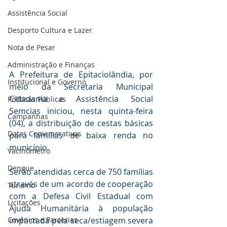
Assistência Social
Desporto Cultura e Lazer
Nota de Pesar
Administração e Finanças
A Prefeitura de Epitaciolândia, por 
Institucional e Governo
meio da Secretaria Municipal 
Cidadania e Assistência Social 
Políticas Públicas
Semcias iniciou, nesta quinta-feira 
Campanhas
(04), a distribuição de cestas básicas 
Datas Comemorativas
para famílias de baixa renda no 
município.
Vacinômetro
Dengue
Serão atendidas cerca de 750 famílias 
através de um acordo de cooperação 
Turismo
com a Defesa Civil Estadual com 
Licitações
Ajuda Humanitária à população 
Covênios e Parcerias
impactada pela seca/estiagem severa 