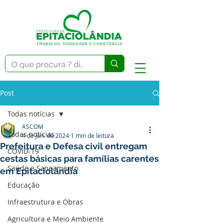
Post
Todas notícias
ASCOM
Todas notícias
4 de jan. de 2024
1 min de leitura
Prefeitura e Defesa civil entregam
COVID-19
cestas básicas para famílias carentes
Saúde e Saneamento
em Epitaciolândia
Educação
Infraestrutura e Obras
Agricultura e Meio Ambiente