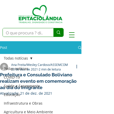
Post
Todas notícias
Ana Freita/Wesley Cardoso/ASSEMCOM
Todas notícias
20 de dez. de 2021
2 min de leitura
Prefeitura e Consulado Boliviano
COVID-19
realizam evento em comemoração
Saúde e Saneamento
ao dia do Imigrante
Atualizado:
21 de dez. de 2021
Educação
Infraestrutura e Obras
Agricultura e Meio Ambiente