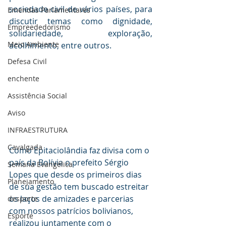
sociedade civil de vários países, para 
Emendas Parlamentares
discutir temas como dignidade, 
Empreededorismo
solidariedade, exploração, 
Meio Ambiente
acolhimento, entre outros.
Defesa Civil
enchente
Assistência Social
Aviso
INFRAESTRUTURA
Cavalgada
Como Epitaciolândia faz divisa com o 
país da Bolívia o prefeito Sérgio 
Semana Evangélica
Lopes que desde os primeiros dias 
Planejamento
de sua gestão tem buscado estreitar 
os laços de amizades e parcerias 
desporte
com nossos patrícios bolivianos, 
Esporte
realizou juntamente com o 