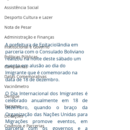
Assistência Social
Desporto Cultura e Lazer
Nota de Pesar
Administração e Finanças
A prefeitura de Epitaciolândia em 
Institucional e Governo
parceria com o Consulado Boliviano 
Políticas Públicas
realizou na noite deste sábado um 
evento em alusão ao dia do 
Campanhas
Imigrante que é comemorado na 
Datas Comemorativas
data de 18 de dezembro.
Vacinômetro
O Dia Internacional dos Imigrantes é 
Dengue
celebrado anualmente em 18 de 
Turismo
dezembro, quando o braço da 
Organização das Nações Unidas para 
Licitações
Migrações promove eventos, em 
Covênios e Parcerias
parceria com os governos e a 