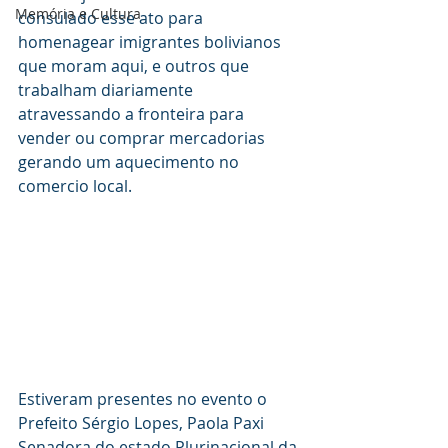
Memória e Cultura
consulado esse ato para 
homenagear imigrantes bolivianos 
que moram aqui, e outros que 
trabalham diariamente 
atravessando a fronteira para 
vender ou comprar mercadorias 
gerando um aquecimento no 
comercio local.
Estiveram presentes no evento o 
Prefeito Sérgio Lopes, Paola Paxi 
Senadora do estado Plurinacional da 