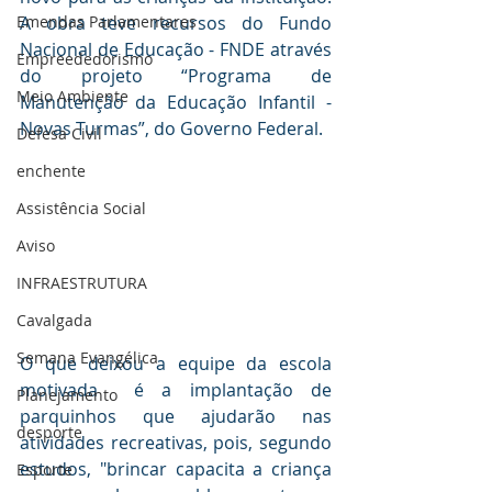
Emendas Parlamentares
A obra teve recursos do Fundo 
Nacional de Educação - FNDE através 
Empreededorismo
do projeto “Programa de 
Meio Ambiente
Manutenção da Educação Infantil - 
Novas Turmas”, do Governo Federal.
Defesa Civil
enchente
Assistência Social
Aviso
INFRAESTRUTURA
Cavalgada
Semana Evangélica
O que deixou a equipe da escola 
motivada  é a implantação de 
Planejamento
parquinhos que ajudarão nas 
desporte
atividades recreativas, pois, segundo 
estudos, "brincar capacita a criança 
Esporte