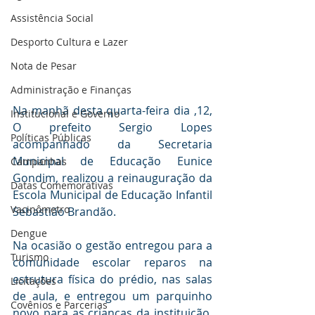
Assistência Social
Desporto Cultura e Lazer
Nota de Pesar
Administração e Finanças
Na manhã desta quarta-feira dia ,12, 
Institucional e Governo
O prefeito Sergio Lopes 
Políticas Públicas
acompanhado da Secretaria 
Municipal de Educação Eunice 
Campanhas
Gondim, realizou a reinauguração da 
Datas Comemorativas
Escola Municipal de Educação Infantil 
Vacinômetro
Sebastião Brandão.
Dengue
Na ocasião o gestão entregou para a 
Turismo
comunidade escolar reparos na 
estrutura física do prédio, nas salas 
Licitações
de aula, e entregou um parquinho 
Covênios e Parcerias
novo para as crianças da instituição. 