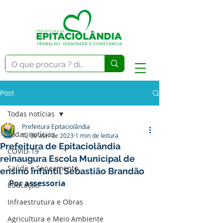
Post
Todas notícias
Prefeitura Epitaciolândia
Todas notícias
12 de abr. de 2023
1 min de leitura
Prefeitura de Epitaciolândia
COVID-19
reinaugura Escola Municipal de
Saúde e Saneamento
ensino infantil Sebastião Brandão
Por assessoria 
Educação
Infraestrutura e Obras
Agricultura e Meio Ambiente