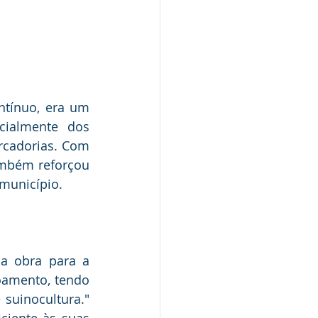
ntínuo, era um 
cialmente dos 
cadorias. Com 
mbém reforçou 
município.
a obra para a 
amento, tendo 
suinocultura." 
iente às suas 