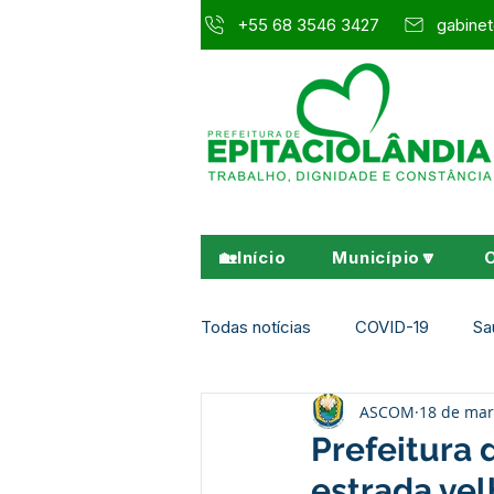
+55 68 3546 3427
gabinet
🏡Início
Município🔽
Todas notícias
COVID-19
Sa
ASCOM
18 de mar
Agricultura e Meio Ambiente
Prefeitura 
estrada vel