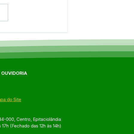
eitura realiza obra de
agem na Rua 25 de
mbro e reforça
stimentos em
aestrutura no bairro
é Hassem
E OUVIDORIA
pa do Site
4-000, Centro, Epitaciolândia
s 17h (Fechado das 12h às 14h)