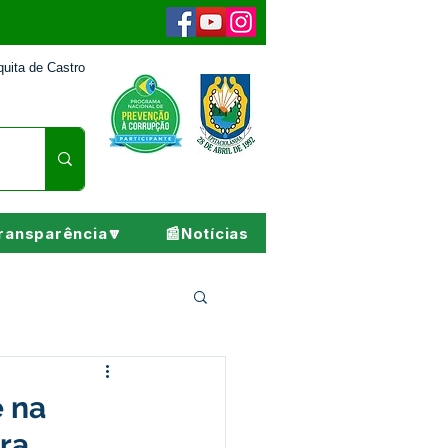
uita de Castro
ransparência🔽
📰Notícias
Pesar
e na
ra