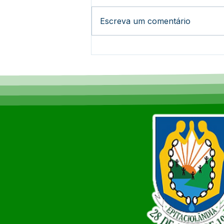
Escreva um comentário
Infraestrutura em Ação:
Prefeitura de
Epitaciolândia Avança com
Obras de Recuperação e
Drenagem por Toda a
Cidade