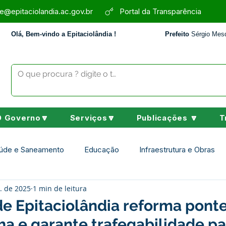
e@epitaciolandia.ac.gov.br
Portal da Transparência
Olá, Bem-vindo a Epitaciolândia !
Prefeito
Sérgio Mesq
O Governo🔽
Serviços🔽
Publicações 🔽
T
úde e Saneamento
Educação
Infraestrutura e Obras
. de 2025
1 min de leitura
Assistência Social
Desporto Cultura e Lazer
Nota de 
de Epitaciolândia reforma pont
ha e garante trafegabilidade pa