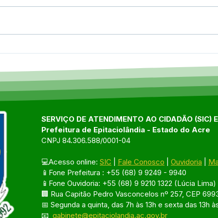
Infraestrutura em ritmo
Pref
Acelerado: Prefeitura de
dren
Epitaciolândia realiza
Deze
abertura de rua no bairro da
inve
Glória.
infr
Jos
SERVIÇO DE ATENDIMENTO AO CIDADÃO (SIC) 
Prefeitura de Epitaciolândia - Estado do Acre
CNPJ 84.306.588/0001-04
💻Acesso online: 
SIC
 | 
Fale Conosco
 | 
Ouvidoria
 | 
Ma
📱Fone Prefeitura : +55 (68) 9 9249 - 9940
📱Fone Ouvidoria: +55 (68) 9 9210 1322 (Lúcia Lima)
🏢 Rua Capitão Pedro Vasconcelos nº 257, CEP 6993
📅 Segunda a quinta, das 7h às 13h e sexta das 13h à
📧 
gabinete@epitaciolandia.ac.gov.br