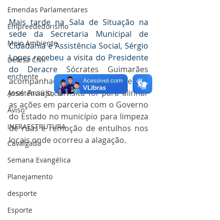
Emendas Parlamentares
Mais tarde na Sala de Situação na 
Empreededorismo
sede da Secretaria Municipal de 
Meio Ambiente
Cidadania e Assistência Social, Sérgio 
Lopes recebeu a visita do Presidente 
Defesa Civil
do Deracre 
Sócrates Guimarães 
enchente
acompanhado do Direto da Saneacre 
José Araújo, a visita foi para alinhar 
Assistência Social
as ações em parceria com o Governo 
Aviso
do Estado no município para limpeza 
INFRAESTRUTURA
de ruas e remoção de entulhos nos 
locais onde ocorreu a alagação.
Cavalgada
Semana Evangélica
Planejamento
desporte
Esporte