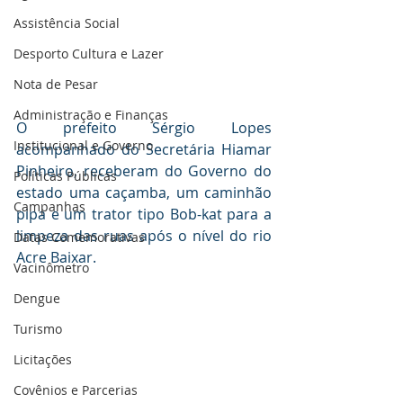
Assistência Social
Desporto Cultura e Lazer
Nota de Pesar
Administração e Finanças
O prefeito Sérgio Lopes 
Institucional e Governo
acompanhado do Secretária Hiamar 
Pinheiro, receberam do Governo do 
Políticas Públicas
estado uma caçamba, um caminhão 
Campanhas
pipa e um trator tipo Bob-kat para a 
limpeza das ruas após o nível do rio 
Datas Comemorativas
Acre Baixar.
Vacinômetro
Dengue
Turismo
Licitações
Covênios e Parcerias