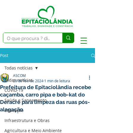
Post
Todas notícias
ASCOM
Todas notícias
29 de fev. de 2024
1 min de leitura
Prefeitura de Epitaciolândia recebe
COVID-19
caçamba, carro pipa e bob-kat do
Saúde e Saneamento
Deracre para limpeza das ruas pós-
alagação
Educação
Infraestrutura e Obras
Agricultura e Meio Ambiente