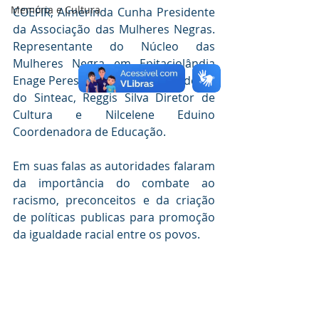
Memória e Cultura
COEFIR, Almerinda Cunha Presidente 
da Associação das Mulheres Negras. 
Representante do Núcleo das 
Mulheres Negra em Epitaciolândia 
Enage Peres, Elvira Ramos Presidente 
do Sinteac, Reggis Silva Diretor de 
Cultura e Nilcelene Eduino 
Coordenadora de Educação.
Em suas falas as autoridades falaram 
da importância do combate ao 
racismo, preconceitos e da criação 
de políticas publicas para promoção 
da igualdade racial entre os povos.