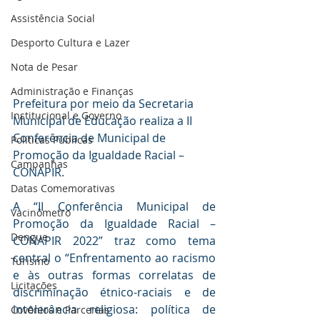
Assistência Social
Desporto Cultura e Lazer
Nota de Pesar
Administração e Finanças
Prefeitura por meio da Secretaria 
Institucional e Governo
Municipal de Educação realiza a II 
Conferência de Municipal de 
Políticas Públicas
Promoção da Igualdade Racial – 
Campanhas
CONAPIR.
Datas Comemorativas
A “II Conferência Municipal de 
Vacinômetro
Promoção da Igualdade Racial – 
Dengue
CONAPIR 2022” traz como tema 
central o “Enfrentamento ao racismo 
Turismo
e às outras formas correlatas de 
Licitações
discriminação étnico-raciais e de 
intolerância religiosa: política de 
Covênios e Parcerias