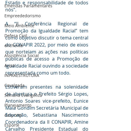
Estado e responsabilidade de todos 
Emendas Parlamentares
nós”.
Empreededorismo
A “II Conferência Regional de 
Meio Ambiente
Promoção da Igualdade Racial” tem 
Defesa Civil
como objetivo discutir o tema central 
do CONAPIR 2022, por meio de eixos 
enchente
que norteiam as ações nas políticas 
Assistência Social
públicas de acesso a Promoção de 
Aviso
Igualdade Racial ouvindo a sociedade 
representada como um todo.
INFRAESTRUTURA
Cavalgada
Estiveram presentes na solenidade 
de abertura o Prefeito Sérgio Lopes, 
Semana Evangélica
Antonio Soares vice-prefeito, Eunice 
Planejamento
Maia Gondim Secretária Municipal de 
Educação, Sebastiana Nascimento 
desporte
Coordenadora da II CONAPIR, Amine 
Esporte
Carvalho Presidente Estadual do 