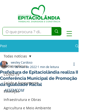
Post
Todas notícias
wesley Cardoso
Todas notícias
17 de mai. de 2022
1 min de leitura
Prefeitura de Epitaciolândia realiza II
COVID-19
Conferência Municipal de Promoção
Saúde e Saneamento
da Igualdade Racial
ASSEMCOM
Educação
Infraestrutura e Obras
Agricultura e Meio Ambiente