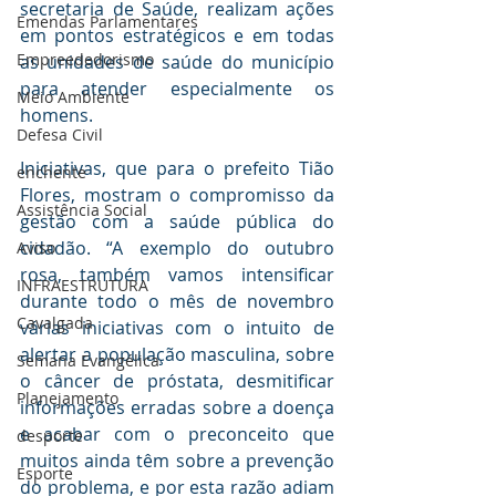
secretaria de Saúde, realizam ações 
Emendas Parlamentares
em pontos estratégicos e em todas 
Empreededorismo
as unidades de saúde do município 
para atender especialmente os 
Meio Ambiente
homens.
Defesa Civil
Iniciativas, que para o prefeito Tião 
enchente
Flores, mostram o compromisso da 
Assistência Social
gestão com a saúde pública do 
cidadão. “A exemplo do outubro 
Aviso
rosa, também vamos intensificar 
INFRAESTRUTURA
durante todo o mês de novembro 
Cavalgada
várias iniciativas com o intuito de 
alertar a população masculina, sobre 
Semana Evangélica
o câncer de próstata, desmitificar 
Planejamento
informações erradas sobre a doença 
e acabar com o preconceito que 
desporte
muitos ainda têm sobre a prevenção 
Esporte
do problema, e por esta razão adiam 