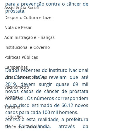
para a prevenção contra o câncer de 
Assistência Social
próstata.
Desporto Cultura e Lazer
Nota de Pesar
Administração e Finanças
Institucional e Governo
Políticas Públicas
Campanhas
Dados recentes do Instituto Nacional 
do Câncer, INCA, revelam que até 
Datas Comemorativas
2019, devem surgir quase 69 mil 
Vacinômetro
novos casos de câncer de próstata 
Dengue
no Brasil. Os números correspondem 
a um risco estimado de 66,12 novos 
Turismo
casos para cada 100 mil homens.
Licitações
Atenta a esta realidade, a prefeitura 
de Epitaciolândia, através da 
Covênios e Parcerias