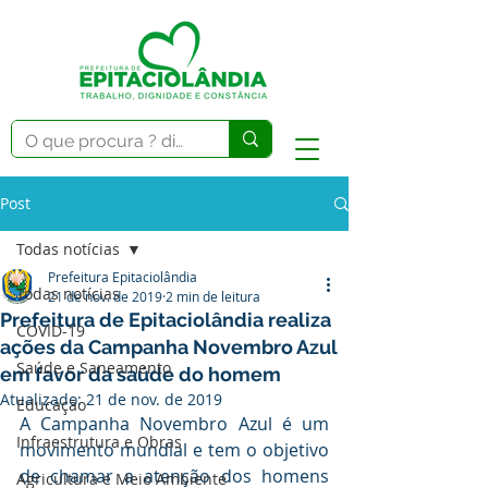
Post
Todas notícias
Prefeitura Epitaciolândia
Todas notícias
21 de nov. de 2019
2 min de leitura
Prefeitura de Epitaciolândia realiza
COVID-19
ações da Campanha Novembro Azul
Saúde e Saneamento
em favor da saúde do homem
Atualizado:
21 de nov. de 2019
Educação
A Campanha Novembro Azul é um 
Infraestrutura e Obras
movimento mundial e tem o objetivo 
de chamar a atenção dos homens 
Agricultura e Meio Ambiente