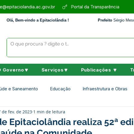
e@epitaciolandia.ac.gov.br
Portal da Transparência
Olá, Bem-vindo a Epitaciolândia !
Prefeito
Sérgio Mesq
O Governo🔽
Serviços🔽
Publicações 🔽
T
úde e Saneamento
Educação
Infraestrutura e Obras
7 de fev. de 2023
1 min de leitura
Assistência Social
Desporto Cultura e Lazer
Nota de 
de Epitaciolândia realiza 52ª ed
Saúde na Comunidade