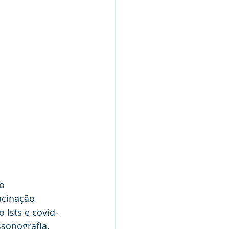
o 
cinação 
 Ists e covid-
ssonografia.