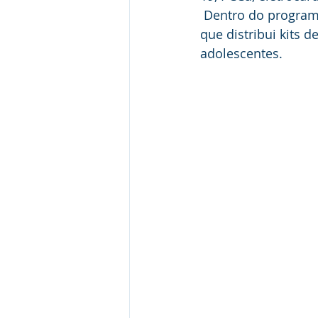
 Dentro do programa também foi criado o projeto odontológico “Sorriso Saudável”, 
que distribui kits 
adolescentes.