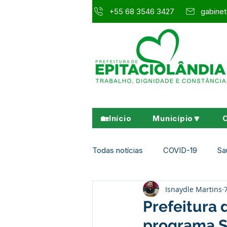
+55 68 3546 3427
gabinet
🏡Início
Município🔽
Todas notícias
COVID-19
Sa
Isnaydle Martins
Agricultura e Meio Ambiente
Prefeitura 
programa 