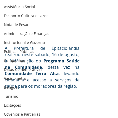
Assistência Social
Desporto Cultura e Lazer
Nota de Pesar
Administração e Finanças
Institucional e Governo
A Prefeitura de Epitaciolândia 
Políticas Públicas
realizou neste sábado, 16 de agosto, 
Campanhas
a 116ª edição do 
Programa Saúde 
na Comunidade
, desta vez na 
Datas Comemorativas
Comunidade Terra Alta
, levando 
Vacinômetro
cidadania e acesso a serviços de 
saúde para os moradores da região.
Dengue
Turismo
Licitações
Covênios e Parcerias