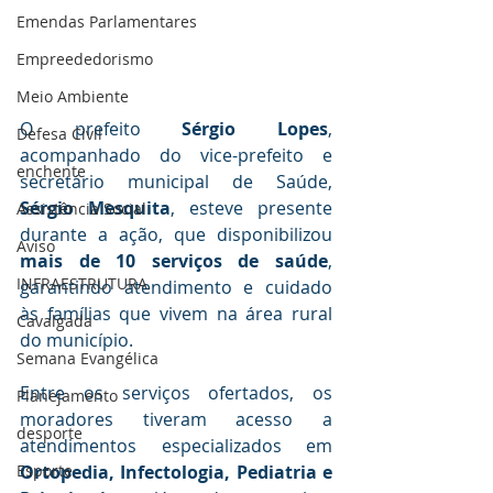
Emendas Parlamentares
Empreededorismo
Meio Ambiente
O prefeito 
Sérgio Lopes
, 
Defesa Civil
acompanhado do vice-prefeito e 
enchente
secretário municipal de Saúde, 
Sérgio Mesquita
, esteve presente 
Assistência Social
durante a ação, que disponibilizou 
Aviso
mais de 10 serviços de saúde
, 
INFRAESTRUTURA
garantindo atendimento e cuidado 
às famílias que vivem na área rural 
Cavalgada
do município.
Semana Evangélica
Entre os serviços ofertados, os 
Planejamento
moradores tiveram acesso a 
desporte
atendimentos especializados em 
Ortopedia, Infectologia, Pediatria e 
Esporte