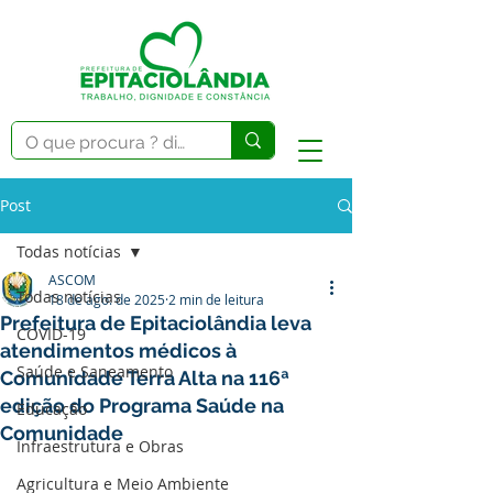
Post
Todas notícias
ASCOM
Todas notícias
18 de ago. de 2025
2 min de leitura
Prefeitura de Epitaciolândia leva
COVID-19
atendimentos médicos à
Saúde e Saneamento
Comunidade Terra Alta na 116ª
edição do Programa Saúde na
Educação
Comunidade
Infraestrutura e Obras
Agricultura e Meio Ambiente