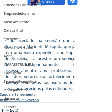
Emendas Parlamentares
Empreededorismo
Meio Ambiente
Defesa Civil
enchente
Ficou acertado na reunião que a 
Professora Marinete Mesquita que já 
Assistência Social
tem uma vasta experiência no Caps 
Aviso
de Brasiléia, irá prestar um serviço 
de acompanhamento e 
INFRAESTRUTURA
assessoramento aos profissionais 
Cavalgada
dos dois setores no fortalecimento 
Semana Evangélica
das ações voltadas aos usuários dos 
serviços oferecidos pelas entidades.
Planejamento
Saúde e Saneamento
desporte
Institucional e Governo
Esporte