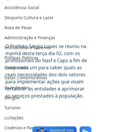
Assistência Social
Desporto Cultura e Lazer
Nota de Pesar
Administração e Finanças
O Prefeito Sérgio Lopes se reuniu na 
Institucional e Governo
manhã desta terça dia 02, com os 
Políticas Públicas
profissionais do Nasf e Caps a fim de 
ouvir cada um para saber quais as 
Campanhas
reais necessidades dos dois setores 
Datas Comemorativas
para implementar ações que visam 
Vacinômetro
fortalecer as entidades e aprimorar 
os serviços prestados à população.
Dengue
Turismo
Licitações
Covênios e Parcerias