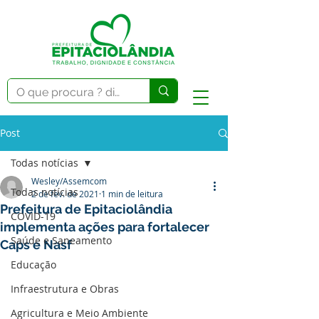
Post
Todas notícias
Wesley/Assemcom
Todas notícias
2 de fev. de 2021
1 min de leitura
Prefeitura de Epitaciolândia
COVID-19
implementa ações para fortalecer
Saúde e Saneamento
Caps e Nasf
Educação
Infraestrutura e Obras
Agricultura e Meio Ambiente