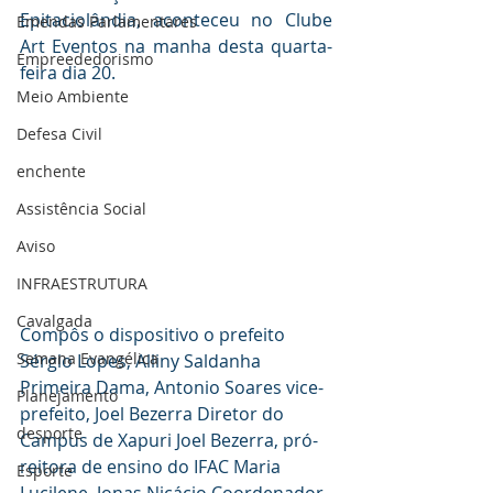
Epitaciolândia, aconteceu no Clube 
Emendas Parlamentares
Art Eventos na manha desta quarta-
Empreededorismo
feira dia 20.
Meio Ambiente
Defesa Civil
enchente
Assistência Social
Aviso
INFRAESTRUTURA
Cavalgada
Compôs o dispositivo o prefeito 
Semana Evangélica
Sérgio Lopes, Alliny Saldanha 
Primeira Dama, Antonio Soares vice-
Planejamento
prefeito, Joel Bezerra Diretor do 
desporte
Campus de Xapuri Joel Bezerra, pró-
reitora de ensino do IFAC Maria 
Esporte
Lucilene, Jonas Nicácio Coordenador 