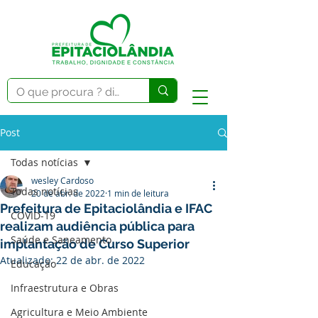
Post
Todas notícias
wesley Cardoso
Todas notícias
20 de abr. de 2022
1 min de leitura
Prefeitura de Epitaciolândia e IFAC
COVID-19
realizam audiência pública para
Saúde e Saneamento
implantação de Curso Superior
Atualizado:
22 de abr. de 2022
Educação
Infraestrutura e Obras
Agricultura e Meio Ambiente