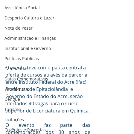
Assistência Social
Desporto Cultura e Lazer
Nota de Pesar
Administração e Finanças
Institucional e Governo
Políticas Públicas
O evento teve como pauta central a 
Campanhas
oferta de cursos através da parceria 
Datas Comemorativas
entre Instituto Federal do Acre (Ifac), 
Prefeitura de Epitaciolândia  e 
Vacinômetro
Governo do Estado do Acre, serão 
Dengue
ofertados 40 vagas para o Curso 
Turismo
superior de Licenciatura em Química.
Licitações
O evento faz parte das 
Covênios e Parcerias
comemorações dos 30 anos de 