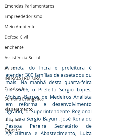
Emendas Parlamentares
Empreededorismo
Meio Ambiente
Defesa Civil
enchente
Assistência Social
A meta do Incra e prefeitura é 
Aviso
atender 300 famílias de assetados ou 
INFRAESTRUTURA
mais. Na manhã desta quarta-feira 
Cavalgada
dia 16/06, o Prefeito Sérgio Lopes, 
Moises Barros de Medeiros Analista 
Semana Evangélica
em reforma e desenvolvimento 
Planejamento
agrário, o Superintendente Regional 
do Incra Sergio Bayum, José Ronaldo 
desporte
Pessoa Pereira Secretário de 
Esporte
Agricultura e Abastecimento, Luiza 