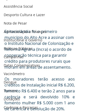
Assistência Social
Desporto Cultura e Lazer
Nota de Pesar
Epitaciolândia foi o primeiro 
Administração e Finanças
município do Alto Acre a assinar com 
Institucional e Governo
o Instituto Nacional de Colonização e 
Políticas Públicas
Reforma Agrária (Incra) o acordo de 
cooperação técnica para garantir 
Campanhas
crédito para produtores rurais que 
Datas Comemorativas
moram em áreas de assentamento.
Vacinômetro
Os moradores terão acesso aos 
Dengue
créditos de Instalação inicial R$ 6.200, 
fomento R$ 6.400 e terão 2 anos para 
Turismo
carência e será devolvido 10% e 
Licitações
fomento mulher R$ 5.000 com 1 ano 
Covênios e Parcerias
de carência e devolução de 20%.