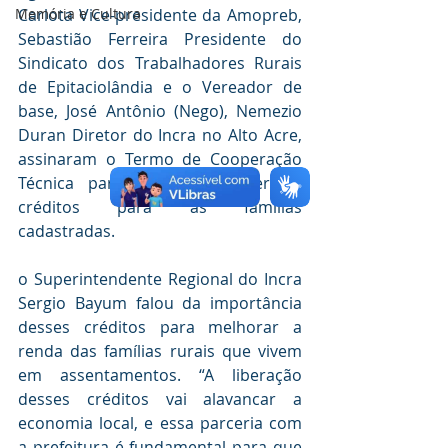
Carlota Vice-presidente da Amopreb, 
Memória e Cultura
Sebastião Ferreira Presidente do 
Sindicato dos Trabalhadores Rurais 
de Epitaciolândia e o Vereador de 
base, José Antônio (Nego), Nemezio 
Duran Diretor do Incra no Alto Acre, 
assinaram o Termo de Cooperação 
Técnica para liberar os referidos 
créditos para as famílias 
cadastradas.
o Superintendente Regional do Incra 
Sergio Bayum falou da importância 
desses créditos para melhorar a 
renda das famílias rurais que vivem 
em assentamentos. “A liberação 
desses créditos vai alavancar a 
economia local, e essa parceria com 
a prefeitura é fundamental para que 