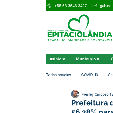
+55 68 3546 3427
gabinet
🏡Início
Município🔽
Todas notícias
COVID-19
Sa
wesley Cardoso
1
Agricultura e Meio Ambiente
Prefeitura 
56,38% par