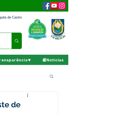
uita de Castro
ransparência🔽
📰Notícias
Pesar
ste de