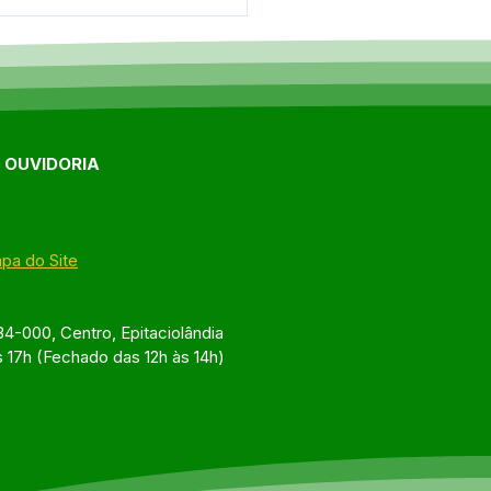
onferência Municipal
aúde reúne
ridades, profissionais e
lação para debater
ços na saúde de
aciolândia
E OUVIDORIA
pa do Site
4-000, Centro, Epitaciolândia
s 17h (Fechado das 12h às 14h)