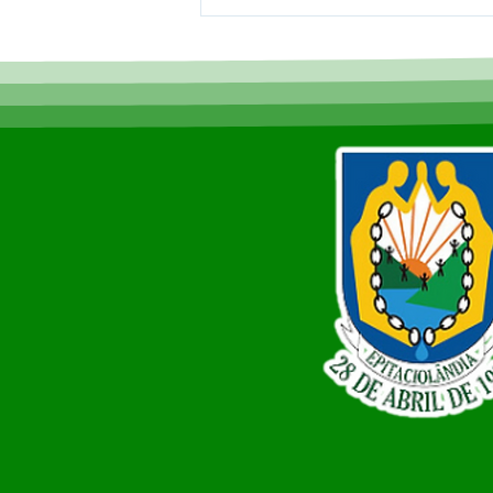
Epitaciolândia alcança
100% de cobertura do Bolsa
Família e lidera ranking no
Acre