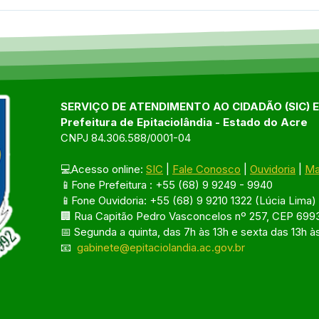
Epitaciolândia celebra
9ª C
marco histórico com 141ª
de S
edição do Programa Saúde
auto
na Comunidade
popu
avan
Epit
SERVIÇO DE ATENDIMENTO AO CIDADÃO (SIC) 
Prefeitura de Epitaciolândia - Estado do Acre
CNPJ 84.306.588/0001-04
💻Acesso online: 
SIC
 | 
Fale Conosco
 | 
Ouvidoria
 | 
Ma
📱Fone Prefeitura : +55 (68) 9 9249 - 9940
📱Fone Ouvidoria: +55 (68) 9 9210 1322 (Lúcia Lima)
🏢 Rua Capitão Pedro Vasconcelos nº 257, CEP 6993
📅 Segunda a quinta, das 7h às 13h e sexta das 13h à
📧 
gabinete@epitaciolandia.ac.gov.br