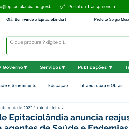
e@epitaciolandia.ac.gov.br
Portal da Transparência
Olá, Bem-vindo a Epitaciolândia !
Prefeito
Sérgio Mesq
O Governo🔽
Serviços🔽
Publicações 🔽
T
úde e Saneamento
Educação
Infraestrutura e Obras
8 de mai. de 2022
1 min de leitura
Assistência Social
Desporto Cultura e Lazer
Nota de 
de Epitaciolândia anuncia reaju
a agentes de Saúde e Endemias