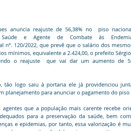
opes anuncia reajuste de 56,38% no  piso naciona
 Saúde e Agente de Combate às Endemias
l nº. 120/2022, que prevê que o salário dos mesmos
rios mínimos, equivalente a 2.424,00, o prefeito Sérgi
endo o reajuste  que vai dar um aumento de 56
, tão logo saiu à portaria ele já providenciou jun
um planejamento para anunciar o pagamento do piso 
 agentes que a população mais carente recebe orie
dequados para a preservação da saúde, bem como
nças e epidemias, por tanto, essa valorização é mui