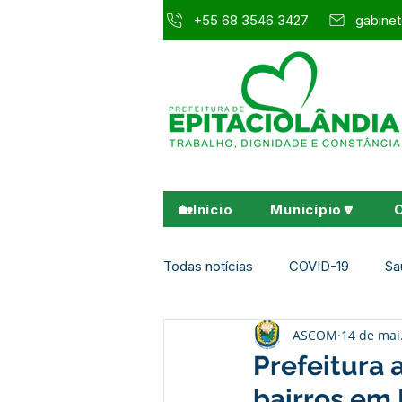
+55 68 3546 3427
gabinet
🏡Início
Município🔽
Todas notícias
COVID-19
Sa
ASCOM
14 de mai
Agricultura e Meio Ambiente
Prefeitura 
bairros em 