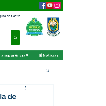
uita de Castro
ransparência🔽
📰Notícias
Pesar
ia de