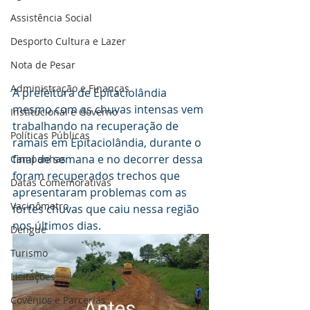
Assistência Social
Desporto Cultura e Lazer
Nota de Pesar
Administração e Finanças
A prefeitura de Epitaciolândia 
mesmo com as chuvas intensas vem 
Institucional e Governo
trabalhando na recuperação de 
Políticas Públicas
ramais em Epitaciolândia, durante o 
final de semana e no decorrer dessa 
Campanhas
foram recuperados trechos que 
Datas Comemorativas
apresentaram problemas com as 
Vacinômetro
fortes chuvas que caiu nessa região 
nos últimos dias.
Dengue
Turismo
Licitações
Covênios e Parcerias