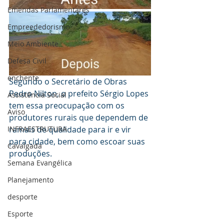
Emendas Parlamentares
Empreededorismo
Meio Ambiente
Defesa Civil
enchente
Segundo o Secretário de Obras 
Pedro Nilton, o prefeito Sérgio Lopes 
Assistência Social
tem essa preocupação com os 
Aviso
produtores rurais que dependem de 
ramais de qualidade para ir e vir 
INFRAESTRUTURA
para cidade, bem como escoar suas 
Cavalgada
produções.
Semana Evangélica
Planejamento
desporte
Esporte