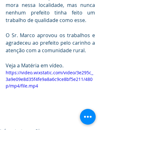
mora nessa localidade, mas nunca 
nenhum prefeito tinha feito um 
trabalho de qualidade como esse.
O Sr. Marco aprovou os trabalhos e 
agradeceu ao prefeito pelo carinho a 
atenção com a comunidade rural.
Veja a Matéria em vídeo.
https://video.wixstatic.com/video/3e295c_
3a9e09e8d35f4fe9a8a6c9ce8bf5e211/480
p/mp4/file.mp4
Infraestrutura e Obras
Políticas Públicas