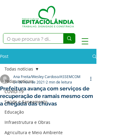
Post
Todas notícias
Ana Freita/Wesley Cardoso/ASSEMCOM
Todas notícias
24 de nov. de 2021
2 min de leitura
Prefeitura avança com serviços de
COVID-19
recuperação de ramais mesmo com
Saúde e Saneamento
a chegada das chuvas
Educação
Infraestrutura e Obras
Agricultura e Meio Ambiente