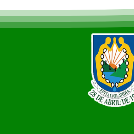
100% de cobertura do Bolsa
Família e lidera ranking no
Acre