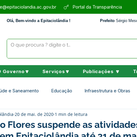
e@epitaciolandia.ac.gov.br
Portal da Transparência
Olá, Bem-vindo a Epitaciolândia !
Prefeito
Sérgio Mesq
O Governo🔽
Serviços🔽
Publicações 🔽
T
úde e Saneamento
Educação
Infraestrutura e Obras
olândia
20 de mai. de 2020
1 min de leitura
Assistência Social
Desporto Cultura e Lazer
Nota de 
ão Flores suspende as atividade
em Epitaciolândia até 31 de ma