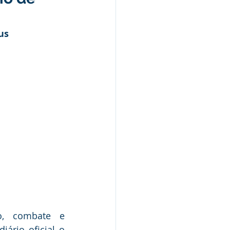
us
s e Parcerias
hente
Planejamento
o, combate e 
enfrentamento ao novo coronavírus, encaminhou para publicação no diário oficial o 