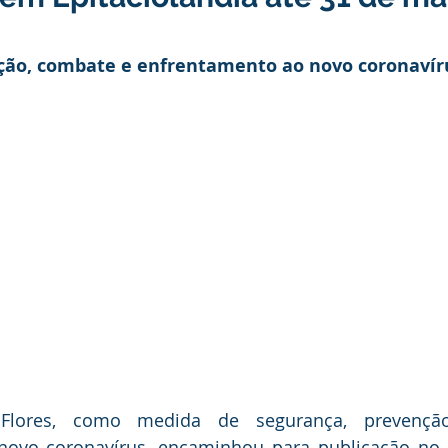
nstitucional e Governo
Políticas Públicas
Campanhas
ção, combate e enfrentamento ao novo coronavír
nômetro
Dengue
Turismo
Licitações
Covênio
preededorismo
Meio Ambiente
Defesa Civil
enc
INFRAESTRUTURA
Cavalgada
Semana Evangélica
 Flores, como medida de segurança, prevençã