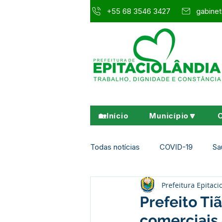
+55 68 3546 3427
gabinet
🏡Início
Município🔽
Todas notícias
COVID-19
Sa
Prefeitura Epitaci
Agricultura e Meio Ambiente
Prefeito Ti
comerciais 