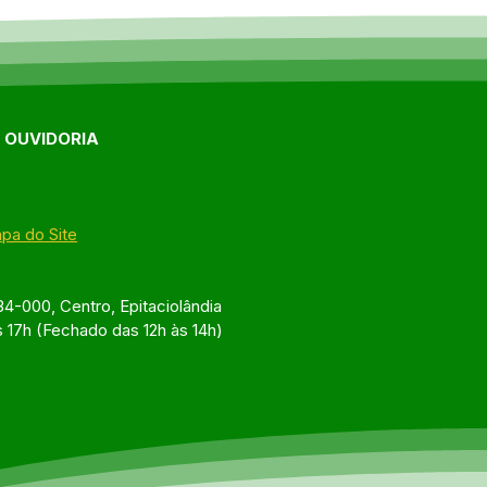
aúde reúne
ridades, profissionais e
lação para debater
ços na saúde de
aciolândia
E OUVIDORIA
pa do Site
4-000, Centro, Epitaciolândia
s 17h (Fechado das 12h às 14h)