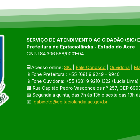
marco histórico com 141ª
de S
edição do Programa Saúde
auto
na Comunidade
popu
avan
Epit
SERVIÇO DE ATENDIMENTO AO CIDADÃO (SIC) 
Prefeitura de Epitaciolândia - Estado do Acre
CNPJ 84.306.588/0001-04
💻Acesso online: 
SIC
 | 
Fale Conosco
 | 
Ouvidoria
 | 
Ma
📱Fone Prefeitura : +55 (68) 9 9249 - 9940
📱Fone Ouvidoria: +55 (68) 9 9210 1322 (Lúcia Lima)
🏢 Rua Capitão Pedro Vasconcelos nº 257, CEP 6993
📅 Segunda a quinta, das 7h às 13h e sexta das 13h à
📧 
gabinete@epitaciolandia.ac.gov.br