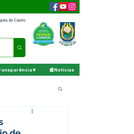
uita de Castro
ransparência🔽
📰Notícias
Pesar
s
io de