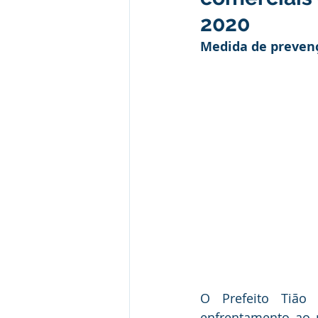
Administração e Finanças
I
2020
Medida de preven
Datas Comemorativas
Vaci
Emendas Parlamentares
Em
Assistência Social
Aviso
desporte
O Prefeito Tião