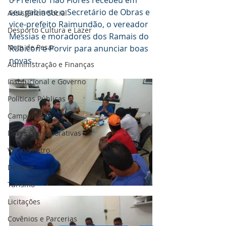
o Prefeito Tião Flores recebeu em 
seu gabinete o Secretário de Obras e 
Assistência Social
vice-prefeito Raimundão, o vereador 
Desporto Cultura e Lazer
Messias e moradores dos Ramais do 
Nota de Pesar
Rubicon e Porvir para anunciar boas 
novas.
Administração e Finanças
Institucional e Governo
Políticas Públicas
Campanhas
Datas Comemorativas
Vacinômetro
Dengue
Turismo
Licitações
Covênios e Parcerias