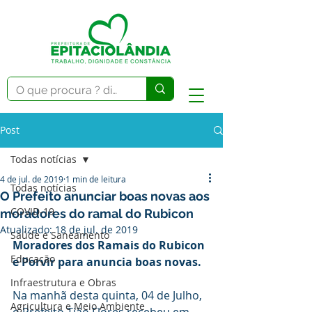
Post
Todas notícias
4 de jul. de 2019
1 min de leitura
Todas notícias
O Prefeito anunciar boas novas aos
COVID-19
moradores do ramal do Rubicon
Atualizado:
18 de jul. de 2019
Saúde e Saneamento
Moradores dos Ramais do Rubicon 
Educação
e Porvir para anuncia boas novas. 
Infraestrutura e Obras
Na manhã desta quinta, 04 de Julho, 
Agricultura e Meio Ambiente