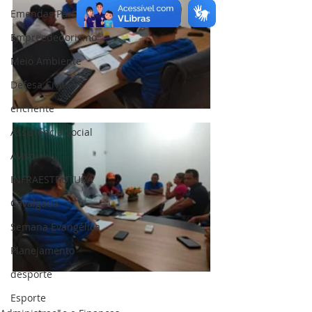
Emendas Parlamentares
Empreededorismo
Meio Ambiente
Defesa Civil
enchente
Assistência Social
Aviso
INFRAESTRUTURA
Cavalgada
Semana Evangélica
Planejamento
desporte
Esporte