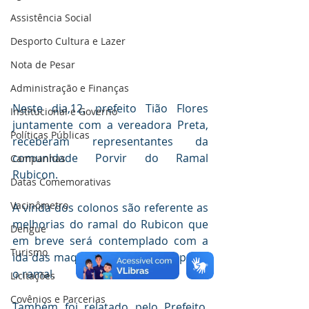
Assistência Social
Desporto Cultura e Lazer
Nota de Pesar
Administração e Finanças
Neste dia,12, prefeito Tião Flores 
Institucional e Governo
juntamente com a vereadora Preta, 
Políticas Públicas
receberam representantes da 
comunidade Porvir do Ramal 
Campanhas
Rubicon. 
Datas Comemorativas
Vacinômetro
A vinda dos colonos são referente as 
melhorias do ramal do Rubicon que 
Dengue
em breve será contemplado com a 
Turismo
ida das maquinas que irão recuperar 
o ramal. 
Licitações
Covênios e Parcerias
Também foi relatado pelo Prefeito, 