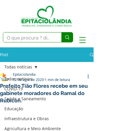
Post
Todas notícias
Epitaciolandia
Todas notícias
12 de ago. de 2020
1 min de leitura
Prefeito Tião Flores recebe em seu
COVID-19
gabinete moradores do Ramal do
Saúde e Saneamento
Rubicon.
Educação
Infraestrutura e Obras
Agricultura e Meio Ambiente