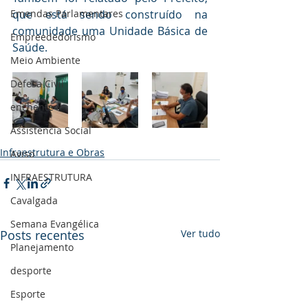
Emendas Parlamentares
que está sendo construído na 
comunidade uma Unidade Básica de 
Empreededorismo
Saúde.
Meio Ambiente
Defesa Civil
enchente
Assistência Social
Infraestrutura e Obras
Aviso
INFRAESTRUTURA
Cavalgada
Semana Evangélica
Posts recentes
Ver tudo
Planejamento
desporte
Esporte