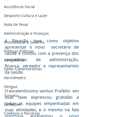
Assistência Social
Desporto Cultura e Lazer
Nota de Pesar
Administração e Finanças
A Reunião teve como objetivo 
Institucional e Governo
apresentar o novo  secretário de 
Políticas Públicas
saúde e contou com a presença dos 
secretários de administração, 
Campanhas
finança, vereador e representantes 
Datas Comemorativas
da saúde.
Vacinômetro
Dengue
O excelentíssimo senhor Prefeito  em 
Turismo
suas falas expressou gratidão a 
todas as equipes empenhadas em 
Licitações
suas atividades, e o mesmo na fala 
Covênios e Parcerias
oportuna apresentou o novo 