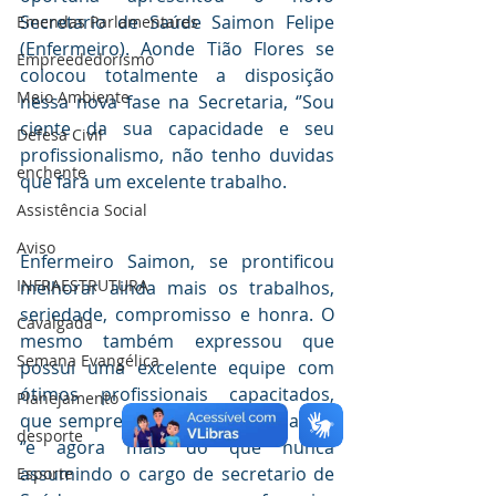
Secretario de Saúde Saimon Felipe 
Emendas Parlamentares
(Enfermeiro). Aonde Tião Flores se 
Empreededorismo
colocou totalmente a disposição 
Meio Ambiente
nessa nova fase na Secretaria, ‘’Sou 
ciente da sua capacidade e seu 
Defesa Civil
profissionalismo, não tenho duvidas 
enchente
que fará um excelente trabalho. 
Assistência Social
Aviso
Enfermeiro Saimon, se prontificou 
INFRAESTRUTURA
melhorar ainda mais os trabalhos, 
seriedade, compromisso e honra. O 
Cavalgada
mesmo também expressou que 
Semana Evangélica
possui uma excelente equipe com 
ótimos profissionais capacitados, 
Planejamento
que sempre estiveram empenhados, 
desporte
‘’e agora mais do que nunca 
assumindo o cargo de secretario de 
Esporte