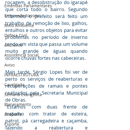
roçagem, a desobstrução do igarapé 
Emendas Parlamentares
que corta todo o bairro. Segundo 
Empreededorismo
informou o prefeito será feito um 
trabalho de remoção de lixo, galhos, 
Meio Ambiente
entulhos e outros objetos para evitar 
Defesa Civil
problemas no período de inverno 
tendo em vista que passa um volume 
enchente
muito grande de águas quando 
Assistência Social
ocorre chuvas fortes nas cabeceiras.
Aviso
Mais tarde, Sérgio Lopes foi ver de 
INFRAESTRUTURA
perto os serviços de reaberturas e 
Cavalgada
recuperações de ramais e pontes 
realizados pela Secretaria Municipal 
Semana Evangélica
de Obras.
Planejamento
“Estamos com duas frente de 
trabalho com trator de esteira, 
desporte
patrol, pá carregadeira e caçamba, 
Esporte
fazendo a reabertura e 