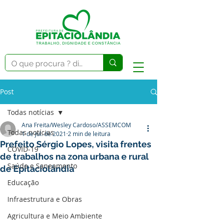
Post
Todas notícias
Ana Freita/Wesley Cardoso/ASSEMCOM
Todas notícias
1 de jul. de 2021
2 min de leitura
Prefeito Sérgio Lopes, visita frentes
COVID-19
de trabalhos na zona urbana e rural
Saúde e Saneamento
de Epitaciolândia
Educação
Infraestrutura e Obras
Agricultura e Meio Ambiente