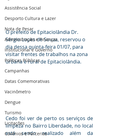
Assistência Social
Desporto Cultura e Lazer
Nota de Pesar
O prefeito de Epitaciolândia Dr. 
Sérgio Lopes de Souza, reservou o 
Administração e Finanças
dia dessa quinta-feira 01/07, para 
Institucional e Governo
visitar frentes de trabalhos na zona 
Políticas Públicas
urbana e rural de Epitaciolândia.
Campanhas
Datas Comemorativas
Vacinômetro
Dengue
Turismo
Cedo foi ver de perto os serviços de 
Licitações
limpeza no Bairro Liberdade, no local 
está sendo realizado além da 
Covênios e Parcerias