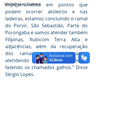
Memória e Cultura
enpiçarramento em pontos que 
podem ocorrer atoleiros e nas 
ladeiras, estamos concluindo o ramal 
do Porvir, São Sebastião, Parte do 
Porongaba e vamos atender também 
Filipinas, Rubicom Terra Alta e 
adjacências, além da recuperação 
dos ramais principais estamos 
atendendo todos os moradores 
fazendo os chamados galhos.” Disse 
Sérgio Lopes.