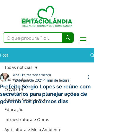
Post
Todas notícias
Ana Freitas/Assemcom
Todas notícias
12 de jan. de 2021
1 min de leitura
Prefeito Sérgio Lopes se reúne com
COVID-19
secretários para planejar ações de
Saúde e Saneamento
governo nos próximos dias
Educação
Infraestrutura e Obras
Agricultura e Meio Ambiente