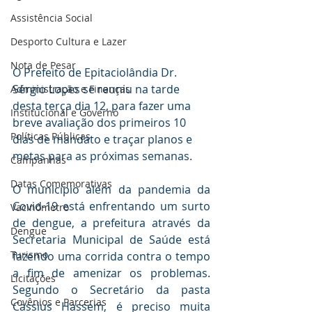
Assistência Social
Desporto Cultura e Lazer
Nota de Pesar
O Prefeito de Epitaciolândia Dr. 
Sérgio Lopes se reuniu na tarde 
Administração e Finanças
desta terça dia 12, para fazer uma 
Institucional e Governo
breve avaliação dos primeiros 10 
Políticas Públicas
dias de mandato e traçar planos e 
metas para as próximas semanas.
Campanhas
Datas Comemorativas
O município além da pandemia da 
Covid-19 está enfrentando um surto 
Vacinômetro
de dengue, a prefeitura através da 
Dengue
Secretaria Municipal de Saúde está 
Turismo
fazendo uma corrida contra o tempo 
a fim de amenizar os problemas. 
Licitações
Segundo o Secretário da pasta 
Covênios e Parcerias
Cassius Hassem, é preciso muita 