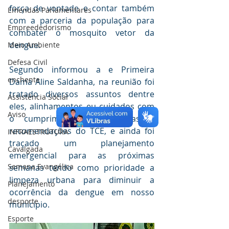
força de vontade e contar também 
Emendas Parlamentares
com a parceria da população para 
Empreededorismo
combater o mosquito vetor da 
dengue.
Meio Ambiente
Defesa Civil
Segundo informou a e Primeira 
enchente
Dama Aline Saldanha, na reunião foi 
tratado diversos assuntos dentre 
Assistência Social
eles, alinhamentos eu cuidados com 
Aviso
o cumprimento das normas e 
recomendações do TCE, e ainda foi 
INFRAESTRUTURA
traçado um planejamento 
Cavalgada
emergencial para as próximas 
Semana Evangélica
semanas tendo como prioridade a 
limpeza urbana para diminuir a 
Planejamento
ocorrência da dengue em nosso 
desporte
município.
Esporte