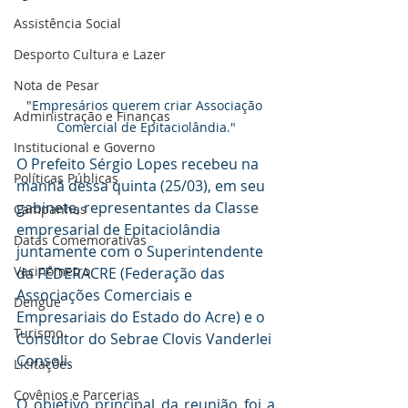
Assistência Social
Desporto Cultura e Lazer
Nota de Pesar
"Empresários querem criar Associação 
Administração e Finanças
Comercial de Epitaciolândia."
Institucional e Governo
O Prefeito Sérgio Lopes recebeu na 
Políticas Públicas
manhã dessa quinta (25/03), em seu 
gabinete, representantes da Classe 
Campanhas
empresarial de Epitaciolândia 
Datas Comemorativas
juntamente com o Superintendente 
Vacinômetro
da FEDERACRE (Federação das 
Associações Comerciais e 
Dengue
Empresariais do Estado do Acre) e o 
Turismo
Consultor do Sebrae Clovis Vanderlei 
Consoli.
Licitações
Covênios e Parcerias
O objetivo principal da reunião foi a 