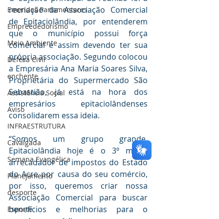
recriação da Associação Comercial 
Emendas Parlamentares
de Epitaciolândia, por entenderem 
Empreededorismo
que o município possui força 
Meio Ambiente
comercial e assim devendo ter sua 
própria associação. Segundo colocou 
Defesa Civil
a Empresária Ana Maria Soares Silva, 
enchente
Proprietária do Supermercado São 
Sebastião, já está na hora dos 
Assistência Social
empresários epitaciolândenses 
Aviso
consolidarem essa ideia.
INFRAESTRUTURA
“Somos um grupo grande, 
Cavalgada
Epitaciolândia hoje é o 3º maior 
Semana Evangélica
arrecadador de impostos do Estado 
do Acre por causa do seu comércio, 
Planejamento
por isso, queremos criar nossa 
desporte
Associação Comercial para buscar 
benefícios e melhorias para o 
Esporte