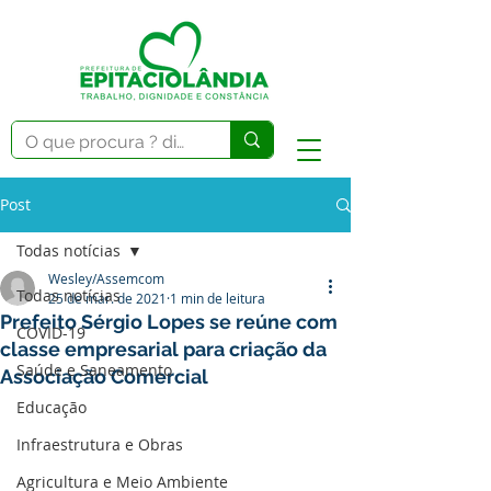
Post
Todas notícias
Wesley/Assemcom
Todas notícias
25 de mar. de 2021
1 min de leitura
Prefeito Sérgio Lopes se reúne com
COVID-19
classe empresarial para criação da
Saúde e Saneamento
Associação Comercial
Educação
Infraestrutura e Obras
Agricultura e Meio Ambiente