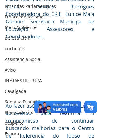
Emendas Parlamentares
Social, Sandra Rodrigues 
Coordenadora do CRIE, Eunice Maia 
Empreededorismo
Gondim Secretária Municipal de 
Meio Ambiente
Educação Assessores e 
Coordenadores. 
Defesa Civil
enchente
Assistência Social
Aviso
INFRAESTRUTURA
Cavalgada
Semana Evangélica
Ao fazer uso da palavra. Sérgio Lopes 
Planejamento
aproveitou para reafirmar o 
compromisso de continuar 
desporte
buscando melhorias para o Centro 
Esporte
de Referência do Idoso de 