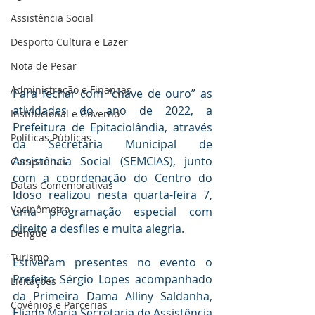
Assistência Social
Desporto Cultura e Lazer
Nota de Pesar
Administração e Finanças
Para fechar com “chave de ouro” as 
atividades do ano de 2022, a 
Institucional e Governo
Prefeitura de Epitaciolândia, através 
Políticas Públicas
da Secretaria Municipal de 
Assistência Social (SEMCIAS), junto 
Campanhas
com a coordenação do Centro do 
Datas Comemorativas
Idoso realizou nesta quarta-feira 7, 
Vacinômetro
uma programação especial com 
direito a desfiles e muita alegria.
Dengue
Turismo
Estiveram presentes no evento o 
Prefeito Sérgio Lopes acompanhado 
Licitações
da Primeira Dama Alliny Saldanha, 
Covênios e Parcerias
Eliade Maria Secretaria de Assistência 