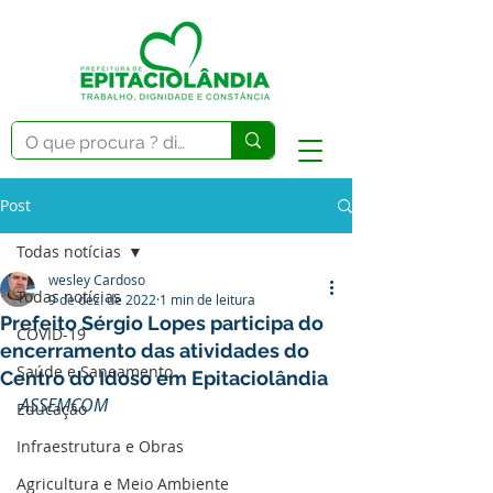
Post
Todas notícias
wesley Cardoso
Todas notícias
9 de dez. de 2022
1 min de leitura
Prefeito Sérgio Lopes participa do
COVID-19
encerramento das atividades do
Saúde e Saneamento
Centro do Idoso em Epitaciolândia
ASSEMCOM
Educação
Infraestrutura e Obras
Agricultura e Meio Ambiente