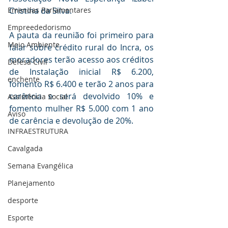
Emendas Parlamentares
Cristina da Silva.
Empreededorismo
A pauta da reunião foi primeiro para 
Meio Ambiente
falar sobre crédito rural do Incra, os 
moradores terão acesso aos créditos 
Defesa Civil
de Instalação inicial R$ 6.200, 
enchente
fomento R$ 6.400 e terão 2 anos para 
carência e será devolvido 10% e 
Assistência Social
fomento mulher R$ 5.000 com 1 ano 
Aviso
de carência e devolução de 20%.
INFRAESTRUTURA
Cavalgada
Semana Evangélica
Planejamento
desporte
Esporte