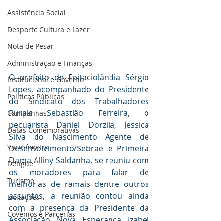
Assistência Social
Desporto Cultura e Lazer
Nota de Pesar
Administração e Finanças
O prefeito de Epitaciolândia Sérgio 
Institucional e Governo
Lopes, acompanhado do Presidente 
Políticas Públicas
do Sindicato dos Trabalhadores 
Rurais Sebastião Ferreira, o 
Campanhas
pecuarista Daniel Dorzila, Jessica 
Datas Comemorativas
Silva do Nascimento Agente de 
Vacinômetro
Desenvolvimento/Sebrae e Primeira 
Dama Alliny Saldanha, se reuniu com 
Dengue
os moradores para falar de 
Turismo
melhorias de ramais dentre outros 
assuntos, a reunião contou ainda 
Licitações
com a presença da Presidente da 
Covênios e Parcerias
Associação Nova Esperança Izabel 