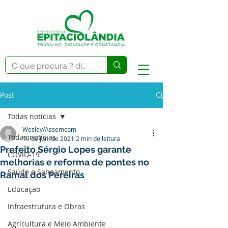
Post
Todas notícias
Wesley/Assemcom
Todas notícias
19 de jun. de 2021
2 min de leitura
Prefeito Sérgio Lopes garante
COVID-19
melhorias e reforma de pontes no
Saúde e Saneamento
Ramal dos Pereiras
Educação
Infraestrutura e Obras
Agricultura e Meio Ambiente