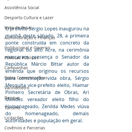
Assistência Social
Desporto Cultura e Lazer
Nota de Pesar
O prefeito Sérgio Lopes inaugurou na 
manhã deste sábado, 28, a primeira 
Administração e Finanças
ponte construída em concreto da 
Institucional e Governo
regional do alto Acre, na cerimônia 
marcaram presença o Senador da 
Políticas Públicas
República Márcio Bittar autor da 
Campanhas
emenda que originou os recursos 
para construção vida obra, Sérgio 
Datas Comemorativas
Mesquita vice-prefeito eleito, Hiamar 
Vacinômetro
Pinheiro Secretária de Obras, Ari 
Dengue
Mendes vereador eleito filho do 
Homenageado, Zenilda Medes viúva 
Turismo
do homenageado, demais 
Licitações
autoridades e população em geral.
Covênios e Parcerias