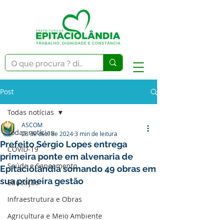
Post
Todas notícias
ASCOM
Todas notícias
28 de dez. de 2024
3 min de leitura
Prefeito Sérgio Lopes entrega
COVID-19
primeira ponte em alvenaria de
Saúde e Saneamento
Epitaciolândia somando 49 obras em
sua primeira gestão
Educação
Infraestrutura e Obras
Agricultura e Meio Ambiente