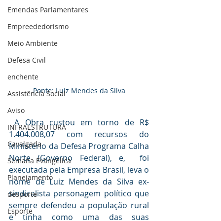
Emendas Parlamentares
Empreededorismo
Meio Ambiente
Defesa Civil
enchente
Ponte: Luiz Mendes da Silva
Assistência Social
Aviso
 A Obra custou em torno de R$ 
INFRAESTRUTURA
1.404.008,07 com recursos do 
Cavalgada
Ministério da Defesa Programa Calha 
Norte (Governo Federal), e,  foi 
Semana Evangélica
executada pela Empresa Brasil, leva o 
Planejamento
nome de Luiz Mendes da Silva ex-
sindicalista personagem político que 
desporte
sempre defendeu a população rural 
Esporte
e tinha como uma das suas 