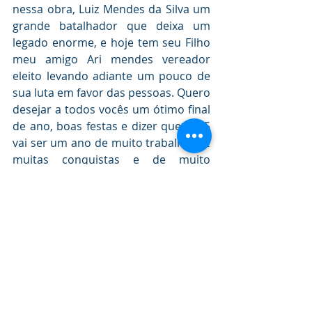
nessa obra, Luiz Mendes da Silva um 
grande batalhador que deixa um 
legado enorme, e hoje tem seu Filho 
meu amigo Ari mendes vereador 
eleito levando adiante um pouco de 
sua luta em favor das pessoas. Quero 
desejar a todos vocês um ótimo final 
de ano, boas festas e dizer que 2025 
vai ser um ano de muito trabalho, de 
muitas conquistas e de muito 
progresso para o município de 
Epitaciolândia. Muito obrigado, que 
Deus abençoe a todos”. Concluiu 
Sérgio Lopes.
Veja a matéria em Video:
https://youtu.be/Xx--JKwgt8Q