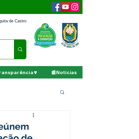
uita de Castro
ransparência🔽
📰Notícias
Pesar
 reúnem
ação de