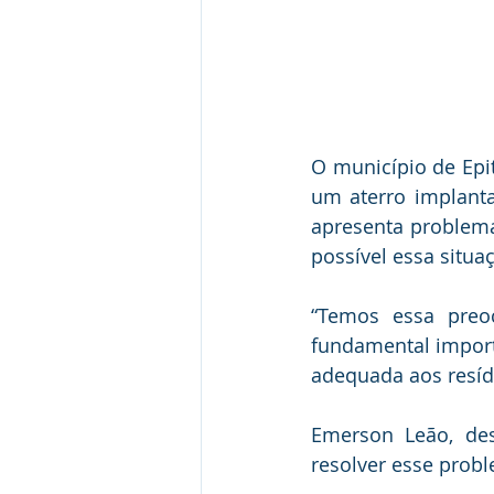
O município de Epit
um aterro implanta
apresenta problema
possível essa situa
“Temos essa preo
fundamental import
adequada aos resíd
Emerson Leão, des
resolver esse prob