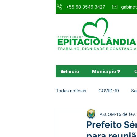
+55 68 3546 3427
gabinet
🏡Início
Município🔽
Todas notícias
COVID-19
Sa
ASCOM
16 de fev.
Agricultura e Meio Ambiente
Prefeito S
para reuni