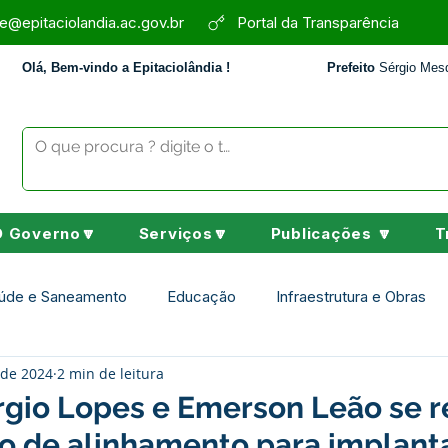
e@epitaciolandia.ac.gov.br
Portal da Transparência
Olá, Bem-vindo a Epitaciolândia !
Prefeito
Sérgio Mesq
O Governo🔽
Serviços🔽
Publicações 🔽
T
úde e Saneamento
Educação
Infraestrutura e Obras
 de 2024
2 min de leitura
Assistência Social
Desporto Cultura e Lazer
Nota de 
érgio Lopes e Emerson Leão se
ão de alinhamento para implant