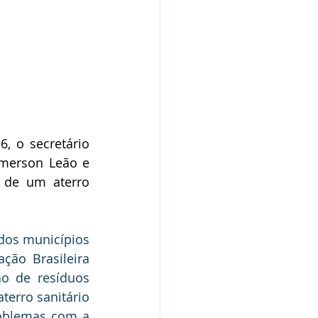
, o secretário 
merson Leão e 
 de um aterro 
dos municípios 
ção Brasileira 
o de resíduos 
erro sanitário 
oblemas com a 