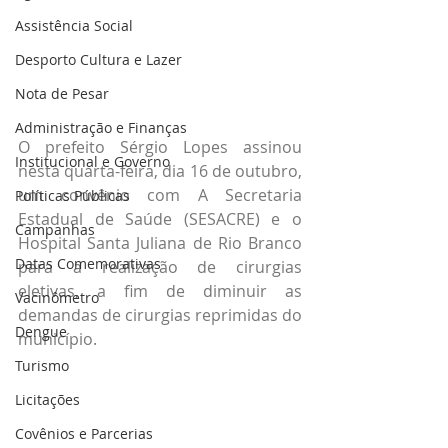
Assistência Social
Desporto Cultura e Lazer
Nota de Pesar
Administração e Finanças
O prefeito Sérgio Lopes assinou 
Institucional e Governo
nesta quarta-feira, dia 16 de outubro, 
um convênio com A Secretaria 
Políticas Públicas
Estadual de Saúde (SESACRE) e o 
Campanhas
Hospital Santa Juliana de Rio Branco 
Datas Comemorativas
para a realização de cirurgias 
eletivas, a fim de diminuir as 
Vacinômetro
demandas de cirurgias reprimidas do 
Dengue
município. 
Turismo
Licitações
Covênios e Parcerias