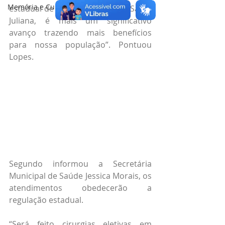
Memória e Cultura
estadual de Saúde e o Hospital Santa 
Juliana, é mais um significativo 
avanço trazendo mais benefícios 
para nossa população”. Pontuou 
Lopes.
Segundo informou a Secretária 
Municipal de Saúde Jessica Morais, os 
atendimentos obedecerão a 
regulação estadual.
“Será feito cirurgias eletivas em 