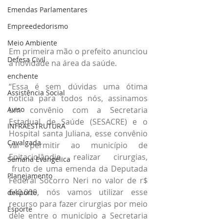
Emendas Parlamentares
Empreededorismo
Meio Ambiente
Em primeira mão o prefeito anunciou 
Defesa Civil
a novidade na área da saúde.
enchente
“Essa é sem dúvidas uma ótima 
Assistência Social
notícia para todos nós, assinamos 
um convênio com a Secretaria 
Aviso
Estadual de Saúde (SESACRE) e o 
INFRAESTRUTURA
Hospital santa Juliana, esse convênio 
Cavalgada
vai permitir ao município de 
Epitaciolândia realizar cirurgias, 
Semana Evangélica
 fruto de uma emenda da Deputada 
Planejamento
Federal Socorro Neri no valor de r$ 
640.000, nós vamos utilizar esse 
desporte
recurso para fazer cirurgias por meio 
Esporte
dele entre o município a Secretaria 