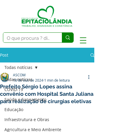
Post
Todas notícias
ASCOM
Todas notícias
18 de out. de 2024
1 min de leitura
Prefeito Sérgio Lopes assina
COVID-19
convênio com Hospital Santa Juliana
Saúde e Saneamento
para realização de cirurgias eletivas
Educação
Infraestrutura e Obras
Agricultura e Meio Ambiente