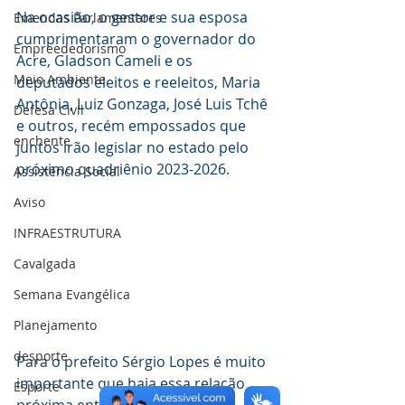
Na ocasião, o gestor e sua esposa 
Emendas Parlamentares
cumprimentaram o governador do 
Empreededorismo
Acre, Gladson Cameli e os 
Meio Ambiente
deputados eleitos e reeleitos, Maria 
Antônia, Luiz Gonzaga, José Luis Tchê 
Defesa Civil
e outros, recém empossados que 
enchente
juntos irão legislar no estado pelo 
próximo quadriênio 2023-2026.
Assistência Social
Aviso
INFRAESTRUTURA
Cavalgada
Semana Evangélica
Planejamento
desporte
Para o prefeito Sérgio Lopes é muito 
importante que haja essa relação 
Esporte