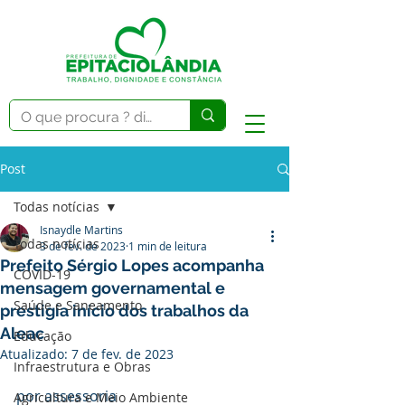
Post
Todas notícias
Isnaydle Martins
Todas notícias
3 de fev. de 2023
1 min de leitura
Prefeito Sérgio Lopes acompanha
COVID-19
mensagem governamental e
Saúde e Saneamento
prestigia início dos trabalhos da
Aleac
Educação
Atualizado:
7 de fev. de 2023
Infraestrutura e Obras
por assessoria 
Agricultura e Meio Ambiente