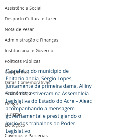
Assistência Social
Desporto Cultura e Lazer
Nota de Pesar
Administração e Finanças
Institucional e Governo
Políticas Públicas
O prefeito do município de 
Campanhas
Epitaciolândia, Sérgio Lopes, 
Datas Comemorativas
juntamente da primeira dama, Alliny 
Vacinômetro
Saldanha, estiveram na Assembleia 
Legislativa do Estado do Acre – Aleac 
Dengue
acompanhando a mensagem 
Turismo
governamental e prestigiando o 
início dos trabalhos do Poder 
Licitações
Legislativo.
Covênios e Parcerias