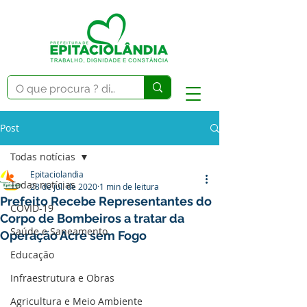
Post
Todas notícias
Epitaciolandia
Todas notícias
28 de jul. de 2020
1 min de leitura
Prefeito Recebe Representantes do
COVID-19
Corpo de Bombeiros a tratar da
Saúde e Saneamento
Operação Acre sem Fogo
Educação
Infraestrutura e Obras
Agricultura e Meio Ambiente