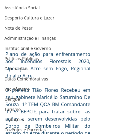
Assistência Social
Desporto Cultura e Lazer
Nota de Pesar
Administração e Finanças
Institucional e Governo
Plano de ação para enfrentamento 
Políticas Públicas
aos Incêndios Florestais 2020, 
Operação Acre sem Fogo, Regional 
Campanhas
do alto Acre.
Datas Comemorativas
Vacinômetro
O prefeito Tião Flores Recebeu em 
seu gabinete Maricélio Saturnino De 
Dengue
Souza -1º TEM QOA BM Comandante 
Turismo
do 5º BEPCIF, para tratar sobre  as 
ações a serem desenvolvidas pelo 
Licitações
Corpo de Bombeiros Militar do 
Covênios e Parcerias
estado do Acre durante o período de 