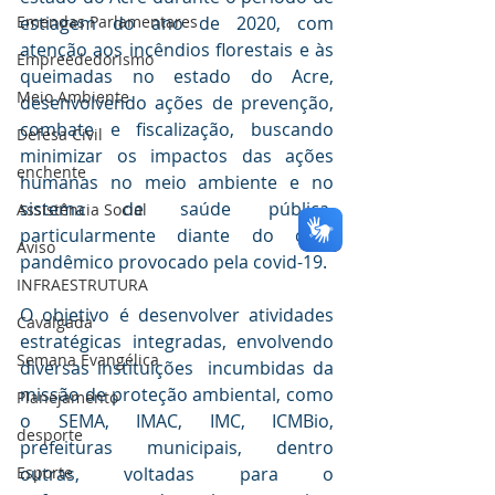
Emendas Parlamentares
estiagem do ano de 2020, com 
atenção aos incêndios florestais e às 
Empreededorismo
queimadas no estado do Acre, 
Meio Ambiente
desenvolvendo ações de prevenção, 
combate e fiscalização, buscando 
Defesa Civil
minimizar os impactos das ações 
enchente
humanas no meio ambiente e no 
sistema de saúde pública, 
Assistência Social
particularmente diante do caos 
Aviso
pandêmico provocado pela covid-19.
INFRAESTRUTURA
O objetivo é desenvolver atividades 
Cavalgada
estratégicas integradas, envolvendo 
Semana Evangélica
diversas instituições  incumbidas da 
missão de proteção ambiental, como 
Planejamento
o SEMA, IMAC, IMC, ICMBio, 
desporte
prefeituras municipais, dentro 
Esporte
outras, voltadas para o 