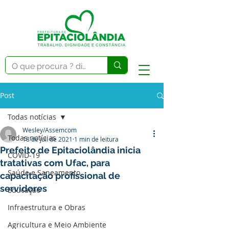
Post
Todas notícias
Wesley/Assemcom
Todas notícias
18 de jul. de 2021
1 min de leitura
Prefeito de Epitaciolândia inicia
COVID-19
tratativas com Ufac, para
Saúde e Saneamento
capacitação profissional de
servidores
Educação
Infraestrutura e Obras
Agricultura e Meio Ambiente