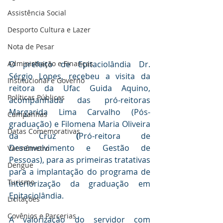
Assistência Social
Desporto Cultura e Lazer
Nota de Pesar
O prefeito de Epitaciolândia Dr. 
Administração e Finanças
Sérgio Lopes, recebeu a visita da 
Institucional e Governo
reitora da Ufac 
Guida Aquino
, 
Políticas Públicas
acompanhada das pró-reitoras 
Margarida Lima Carvalho (Pós-
Campanhas
graduação) e Filomena Maria Oliveira 
Datas Comemorativas
da Cruz
 (
Pró-reitora de 
Desenvolvimento e Gestão de 
Vacinômetro
Pessoas), 
para as primeiras tratativas 
Dengue
para a implantação do programa de 
Turismo
interiorização da graduação
 em 
Epitaciolândia.
Licitações
Covênios e Parcerias
A valorização do servidor com 