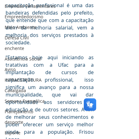
capacitação profissional é uma das 
Emendas Parlamentares
bandeiras defendidas pelo prefeito, 
Empreededorismo
que entende que com a capacitação 
além da melhoria salarial, vem a 
Meio Ambiente
melhoria dos serviços prestados à 
Defesa Civil
sociedade.
enchente
“Estamos hoje aqui iniciando as 
Assistência Social
tratativas com a Ufac para a 
Aviso
implantação de cursos de 
capacitação profissional, isso 
INFRAESTRUTURA
significa um avanço para a nossa 
Cavalgada
municipalidade, que vai dar 
Semana Evangélica
oportunidade aos servidores da 
educação e de outros setores. A fim 
Planejamento
de melhorar seus conhecimentos e 
desporte
poder oferecer um serviço melhor 
ainda para a população. Frisou 
Esporte