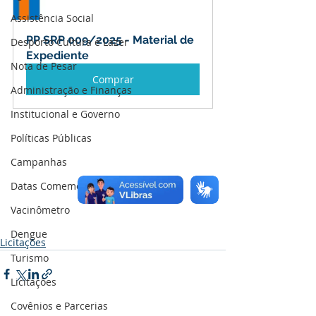
Assistência Social
PP SRP 009/2025 - Material de 
Desporto Cultura e Lazer
Expediente
Nota de Pesar
Comprar
Administração e Finanças
Institucional e Governo
Políticas Públicas
Campanhas
Datas Comemorativas
Vacinômetro
Dengue
Licitações
Turismo
Licitações
Covênios e Parcerias