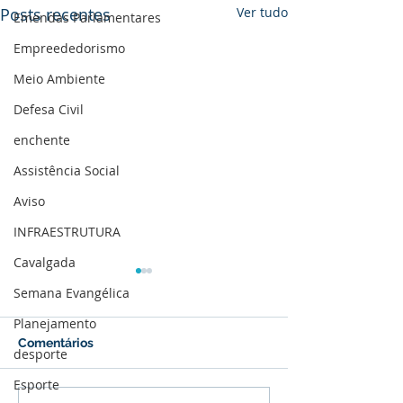
Posts recentes
Ver tudo
Emendas Parlamentares
Empreededorismo
Meio Ambiente
Defesa Civil
enchente
Assistência Social
Aviso
INFRAESTRUTURA
Cavalgada
Semana Evangélica
Planejamento
Comentários
desporte
Esporte