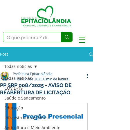
Post
Todas notícias
Prefeitura Epitaciolândia
Todas notícias
11 de jun. de 2025
0 min de leitura
PP SRP 008/2025 - AVISO DE
COVID-19
REABERTURA DE LICITAÇÃO
Saúde e Saneamento
Educação
Infraestrutura e Obras
Agricultura e Meio Ambiente