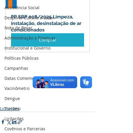
Assistência Social
PP SRP 008/2025 Limpeza, 
Desporto Cultura e Lazer
instalação, desinstalação de ar 
Nota de Pesar
condicionados
Administração e Finanças
Comprar
Institucional e Governo
Políticas Públicas
Campanhas
Datas Comemorativas
Vacinômetro
Dengue
Turismo
Licitações
Licitações
Covênios e Parcerias