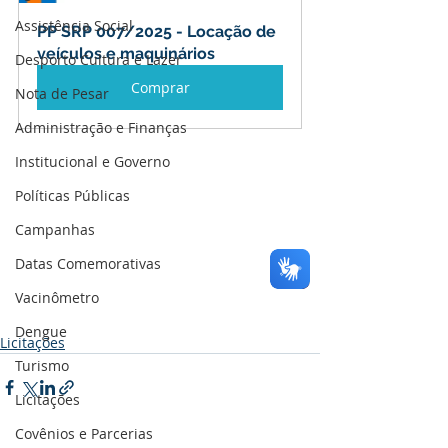
Assistência Social
PP SRP 007/2025 - Locação de 
veículos e maquinários
Desporto Cultura e Lazer
Comprar
Nota de Pesar
Administração e Finanças
Institucional e Governo
Políticas Públicas
Campanhas
Datas Comemorativas
Vacinômetro
Dengue
Licitações
Turismo
Licitações
Covênios e Parcerias