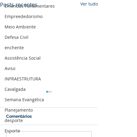
Posts recentes
Ver tudo
Emendas Parlamentares
Empreededorismo
Meio Ambiente
Defesa Civil
enchente
Assistência Social
Aviso
INFRAESTRUTURA
Cavalgada
Semana Evangélica
Planejamento
Comentários
desporte
Esporte