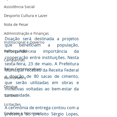
Assistência Social
Desporto Cultura e Lazer
Nota de Pesar
Administração e Finanças
Doação será destinada a projetos 
Institucional e Governo
que beneficiam a população, 
reforçando a importância da 
Políticas Públicas
cooperação entre instituições. Nesta 
Campanhas
sexta-feira, 23 de maio. A Prefeitura 
Datas Comemorativas
Municipal recebeu da Receita Federal 
a doação de 80 sacas de cimento, 
Vacinômetro
que serão utilizadas em obras e 
Dengue
iniciativas voltadas ao bem-estar da 
comunidade. 
Turismo
Licitações
A cerimônia de entrega contou com a 
Covênios e Parcerias
presença do prefeito Sérgio Lopes, 