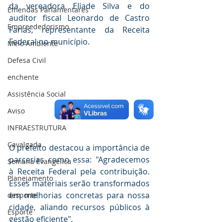
da vereadora Eliade Silva e do 
Emendas Parlamentares
auditor fiscal Leonardo de Castro 
Empreededorismo
Farias, representante da Receita 
Federal no município. 
Meio Ambiente
Defesa Civil
enchente
Assistência Social
Aviso
INFRAESTRUTURA
Cavalgada
O prefeito destacou a importância de 
parcerias como essa: "Agradecemos 
Semana Evangélica
à Receita Federal pela contribuição. 
Planejamento
Esses materiais serão transformados 
em melhorias concretas para nossa 
desporte
cidade, aliando recursos públicos à 
Esporte
gestão eficiente". 