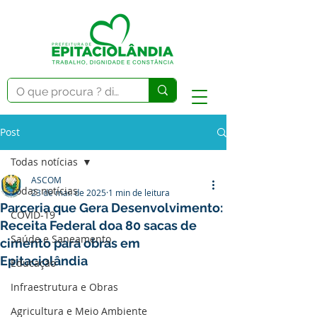
Post
Todas notícias
ASCOM
Todas notícias
23 de mai. de 2025
1 min de leitura
Parceria que Gera Desenvolvimento:
COVID-19
Receita Federal doa 80 sacas de
Saúde e Saneamento
cimento para obras em
Epitaciolândia
Educação
Infraestrutura e Obras
Agricultura e Meio Ambiente