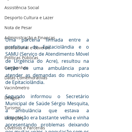
Assistência Social
Desporto Cultura e Lazer
Nota de Pesar
Administração e Finanças
Uma parceria firmada entre a 
prefeitura de Epitaciolândia e o 
Institucional e Governo
SAMU (Serviço de Atendimento Móvel 
Políticas Públicas
de Urgência do Acre), resultou na 
seção de uma ambulância para 
Campanhas
atender as demandas do município 
Datas Comemorativas
de Epitaciolândia.
Vacinômetro
Segundo informou o Secretário 
Dengue
Municipal de Saúde Sérgio Mesquita, 
Turismo
a ambulância que estava a 
disposição era bastante velha e vinha 
Licitações
apresentando problemas deixando 
Covênios e Parcerias
por muitas vezes a população sem os 