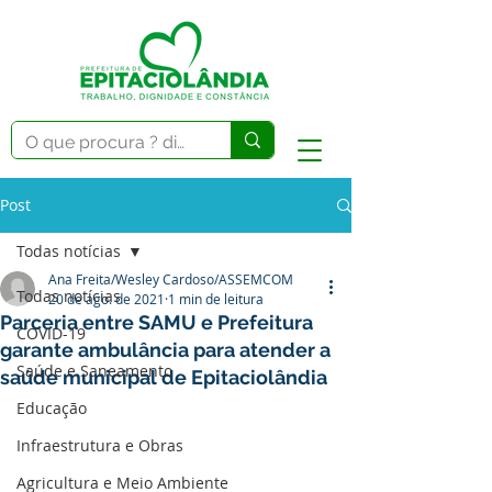
Post
Todas notícias
Ana Freita/Wesley Cardoso/ASSEMCOM
Todas notícias
20 de ago. de 2021
1 min de leitura
Parceria entre SAMU e Prefeitura
COVID-19
garante ambulância para atender a
Saúde e Saneamento
saúde municipal de Epitaciolândia
Educação
Infraestrutura e Obras
Agricultura e Meio Ambiente