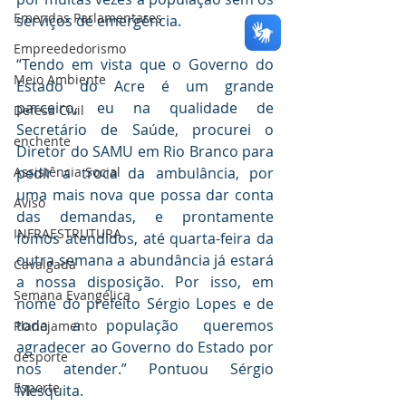
Emendas Parlamentares
serviços de emergência.
Empreededorismo
“Tendo em vista que o Governo do 
Meio Ambiente
Estado do Acre é um grande 
parceiro, eu na qualidade de 
Defesa Civil
Secretário de Saúde, procurei o 
enchente
Diretor do SAMU em Rio Branco para 
pedir a troca da ambulância, por 
Assistência Social
uma mais nova que possa dar conta 
Aviso
das demandas, e prontamente 
INFRAESTRUTURA
fomos atendidos, até quarta-feira da 
outra semana a abundância já estará 
Cavalgada
a nossa disposição. Por isso, em 
Semana Evangélica
nome do prefeito Sérgio Lopes e de 
toda a população queremos 
Planejamento
agradecer ao Governo do Estado por 
desporte
nos atender.” Pontuou Sérgio 
Esporte
Mesquita.