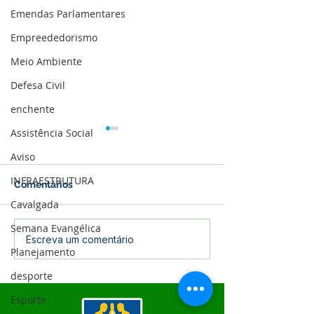
Emendas Parlamentares
Empreededorismo
Meio Ambiente
Defesa Civil
enchente
Assistência Social
Aviso
INFRAESTRUTURA
Comentários
Cavalgada
Semana Evangélica
04 de junho: Dia de
10 de maio: Um 
Escreva um comentário
Planejamento
Corpus Christi
das Mães!
desporte
Esporte