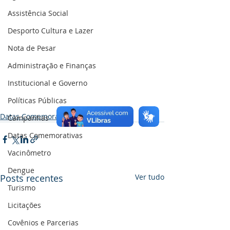
Assistência Social
Desporto Cultura e Lazer
Nota de Pesar
Administração e Finanças
Institucional e Governo
Políticas Públicas
Datas Comemorativas
Campanhas
Datas Comemorativas
Vacinômetro
Dengue
Posts recentes
Ver tudo
Turismo
Licitações
Covênios e Parcerias